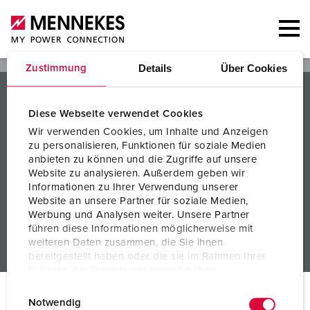
Details
Über Cookies
Zustimmung
PRODUKTE / LÖSUNGEN
Diese Webseite verwendet Cookies
SERVICES
Wir verwenden Cookies, um Inhalte und Anzeigen
zu personalisieren, Funktionen für soziale Medien
WISSEN
anbieten zu können und die Zugriffe auf unsere
Website zu analysieren. Außerdem geben wir
UNTERNEHMEN
Informationen zu Ihrer Verwendung unserer
Website an unsere Partner für soziale Medien,
Werbung und Analysen weiter. Unsere Partner
führen diese Informationen möglicherweise mit
weiteren Daten zusammen, die Sie ihnen
bereitgestellt haben oder die sie im Rahmen Ihrer
Nutzung der Dienste gesammelt haben.
E
Datenschutzerklärung
Impressum
© MENNEKES 2026
Alle Rechte vorbehalten
Notwendig
i