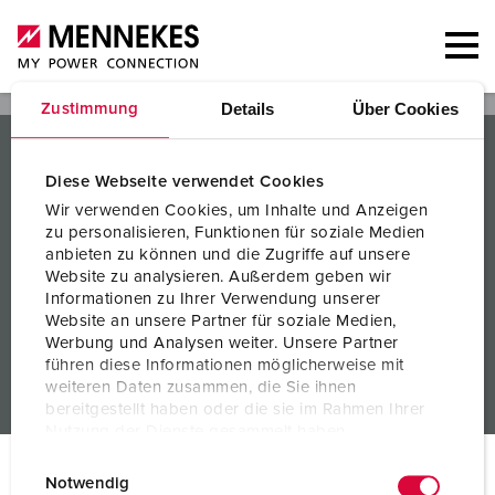
Details
Über Cookies
Zustimmung
PRODUKTE / LÖSUNGEN
Diese Webseite verwendet Cookies
SERVICES
Wir verwenden Cookies, um Inhalte und Anzeigen
zu personalisieren, Funktionen für soziale Medien
WISSEN
anbieten zu können und die Zugriffe auf unsere
Website zu analysieren. Außerdem geben wir
UNTERNEHMEN
Informationen zu Ihrer Verwendung unserer
Website an unsere Partner für soziale Medien,
Werbung und Analysen weiter. Unsere Partner
führen diese Informationen möglicherweise mit
weiteren Daten zusammen, die Sie ihnen
bereitgestellt haben oder die sie im Rahmen Ihrer
Nutzung der Dienste gesammelt haben.
E
Datenschutzerklärung
Impressum
© MENNEKES 2026
Alle Rechte vorbehalten
Notwendig
i