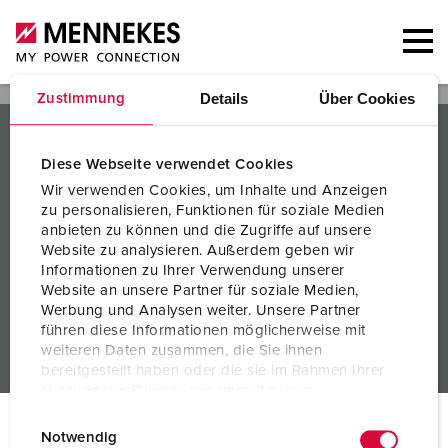
Details
Über Cookies
Zustimmung
PRODUKTE / LÖSUNGEN
Diese Webseite verwendet Cookies
SERVICES
Wir verwenden Cookies, um Inhalte und Anzeigen
zu personalisieren, Funktionen für soziale Medien
WISSEN
anbieten zu können und die Zugriffe auf unsere
Website zu analysieren. Außerdem geben wir
UNTERNEHMEN
Informationen zu Ihrer Verwendung unserer
Website an unsere Partner für soziale Medien,
Werbung und Analysen weiter. Unsere Partner
führen diese Informationen möglicherweise mit
weiteren Daten zusammen, die Sie ihnen
bereitgestellt haben oder die sie im Rahmen Ihrer
Nutzung der Dienste gesammelt haben.
E
Datenschutzerklärung
Impressum
© MENNEKES 2026
Alle Rechte vorbehalten
Notwendig
i