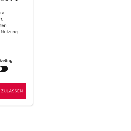
euerwehr und Katastrophenschutz
rer
ür Kühlcontainer
r.
aten
kte
amping
r Nutzung
M
eranstaltungstechnik
keting
 ZULASSEN