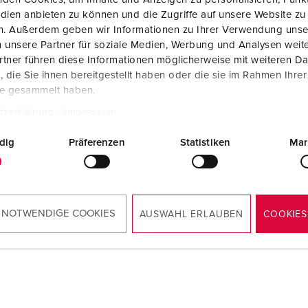
Steckvorrichtungen internationaler Standards
Glossar
F
dien anbieten zu können und die Zugriffe auf unsere Website zu
Retourebedingungen Geschäftsbereich
en. Außerdem geben wir Informationen zu Ihrer Verwendung unse
Daten- / Netzwerktechnik
Videos
F
eMobility ENG
 unsere Partner für soziale Medien, Werbung und Analysen weite
Gültigkeit ab Juli 2025
tner führen diese Informationen möglicherweise mit weiteren D
PDF
Produkte mit erweiterten Ausführungen und Ergänzungsprodu
C
die Sie ihnen bereitgestellt haben oder die sie im Rahmen Ihre
te gesammelt haben.
Zubehör
T
tzerklärung
Impressum
V
dig
Präferenzen
Statistiken
Mar
 NOTWENDIGE COOKIES
AUSWAHL ERLAUBEN
COOKIES