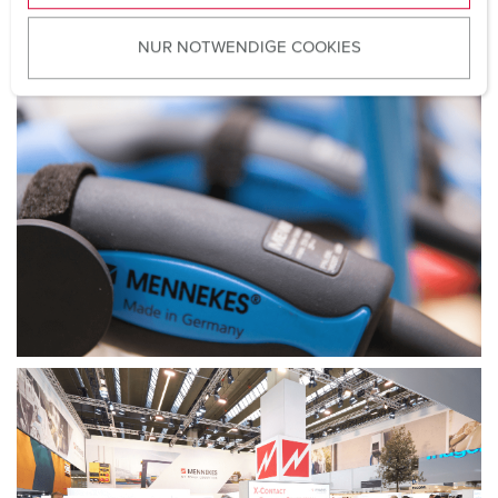
u
NUR NOTWENDIGE COOKIES
s
w
a
h
l