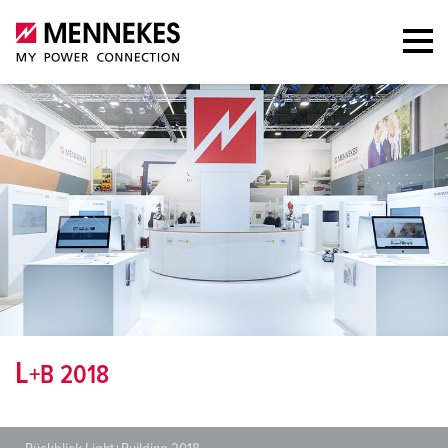
L
+B 2018