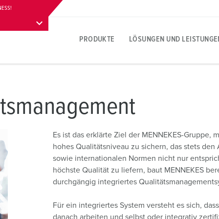
NESS!
PRODUKTE
LÖSUNGEN UND LEISTUNGE
Produktspezifisch
Innovative Lösungen
Ansprechpersonen
Zu MENNEKES Produktlösungen
Social Media
A
S
E
ätsmanagement
A
Steckdosen
Aktuelle Referenzen
Ansprechpersonen vor Ort
Fragen & Antworten
Folgen Sie MENNEKES
L
M
Es ist das erklärte Ziel der MENNEKES-Gruppe, m
Stecker
Internationale Ansprechpersonen
Materialien
W
hohes Qualitätsniveau zu sichern, das stets de
Pressebereich
K
sowie internationalen Normen nicht nur entspricht
n
Kupplungen
Anschlusstechniken
A
höchste Qualität zu liefern, baut MENNEKES bereit
Ansprechpartner und aktuelle Meldungen
A
Verlängerungskabel
Kontakthülsen-Technologien
L
durchgängig integriertes Qualitätsmanagements
Kombinationen
Produktbegriffe
R
Für ein integriertes System versteht es sich, da
danach arbeiten und selbst oder integrativ zertif