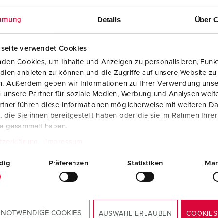
Details
Über C
mmung
seite verwendet Cookies
gige Prüforganisationen
den Cookies, um Inhalte und Anzeigen zu personalisieren, Funkt
nigen unseren
dien anbieten zu können und die Zugriffe auf unsere Website zu
en höchste Sicherheit, beste
en. Außerdem geben wir Informationen zu Ihrer Verwendung unse
t und einwandfreie
 unsere Partner für soziale Medien, Werbung und Analysen weite
ung.
tner führen diese Informationen möglicherweise mit weiteren D
die Sie ihnen bereitgestellt haben oder die sie im Rahmen Ihre
te gesammelt haben.
tzerklärung
Impressum
dig
Präferenzen
Statistiken
Mar
Zertifikat ISO 9001:2015
 NOTWENDIGE COOKIES
AUSWAHL ERLAUBEN
COOKIES