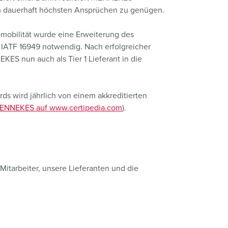
euerwehr und Katastrophenschutz
um dauerhaft höchsten Ansprüchen zu genügen.
ür Kühlcontainer
omobilität wurde eine Erweiterung des
IATF 16949 notwendig. Nach erfolgreicher
kte
amping
KES nun auch als Tier 1 Lieferant in die
M
eranstaltungstechnik
ds wird jährlich von einem akkreditierten
ENNEKES auf www.certipedia.com
).
itarbeiter, unsere Lieferanten und die