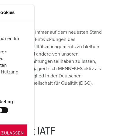
ookies
Um immer auf dem neuesten Stand
ionen für
der Entwicklungen des
Qualitätsmanagements zu bleiben
rer
und andere von unseren
r.
Erfahrungen teilhaben zu lassen,
aten
engagiert sich MENNEKES aktiv als
r Nutzung
Mitglied in der Deutschen
Gesellschaft für Qualität (DGQ).
keting
Zertifikat IATF
 ZULASSEN