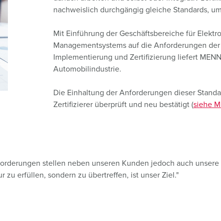
Steckvorrichtungen internationaler Standards
Glossar
F
nachweislich durchgängig gleiche Standards, 
Daten- / Netzwerktechnik
Videos
F
Mit Einführung der Geschäftsbereiche für Elektr
Managementsystems auf die Anforderungen der 
Produkte mit erweiterten Ausführungen und Ergänzungsprodu
C
Implementierung und Zertifizierung liefert MENNE
Automobilindustrie.
Zubehör
T
V
Die Einhaltung der Anforderungen dieser Standar
Zertifizierer überprüft und neu bestätigt (
siehe M
Anforderungen stellen neben unseren Kunden jedoch auch unsere M
 zu erfüllen, sondern zu übertreffen, ist unser Ziel."