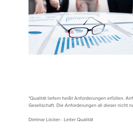
PRCD - Mobiler Personenschutz
Bergbau
Internationale Standards
Standorte
Steckdosenkombinationen
Industrielle Anwendungen
SCHUKO®
X-CONTACT®
Messen und Events
Kleinspannung
Tunnel und Bahnhöfe
Werften und Häfen
"Qualität liefern heißt Anforderungen erfüllen. 
Gesellschaft. Die Anforderungen all dieser nicht nur
Dietmar Löcker - Leiter Qualität