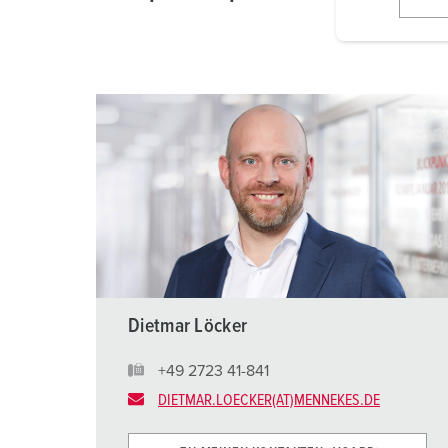
l
i
g
u
n
g
s
a
u
s
w
a
h
l
Dietmar Löcker
+49 2723 41-841
DIETMAR.LOECKER(AT)MENNEKES.DE