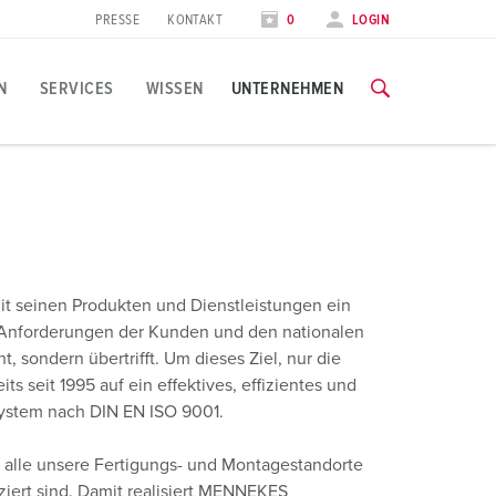
PRESSE
KONTAKT
0
LOGIN
N
SERVICES
WISSEN
UNTERNEHMEN
nwendungsspezifisch
chulungen & Werksbesuche
vents & Termine
lle Informationen über unsere Schulungen und Werksbesuche 
ebensmittelindustrie
essetermine
it seinen Produkten und Dienstleistungen ein
indkraft
ZU DEN SCHULUNGEN
n Anforderungen der Kunden und den nationalen
arriere
, sondern übertrifft. Um dieses Ziel, nur die
utomobilindustrie
s seit 1995 auf ein effektives, effizientes und
rbeiten bei MENNEKES
ogistikcenter
ystem nach DIN EN ISO 9001.
echenzentren
ss alle unsere Fertigungs- und Montagestandorte
iziert sind. Damit realisiert MENNEKES