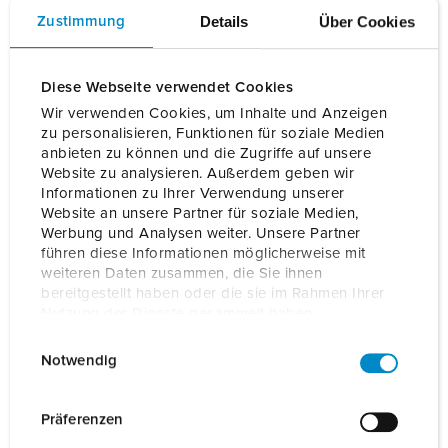
durch austauschbare Front Cover individuell gestalten. Ob
Details
Über Cookies
Zustimmung
dezent oder bunt - es stehen eine Vielzahl von Farben zur
Auswahl. Cherry Red setzt ein...
Diese Webseite verwendet Cookies
Mehr lesen
Wir verwenden Cookies, um Inhalte und Anzeigen
zu personalisieren, Funktionen für soziale Medien
anbieten zu können und die Zugriffe auf unsere
Bestellnr.
18649
EAN
4015394304661
Website zu analysieren. Außerdem geben wir
Informationen zu Ihrer Verwendung unserer
Website an unsere Partner für soziale Medien,
AUF DIE MERKLISTE SETZEN
Werbung und Analysen weiter. Unsere Partner
führen diese Informationen möglicherweise mit
Unsere Produkte können Sie im Bereich
weiteren Daten zusammen, die Sie ihnen
Merkliste/Warenkorb in verschiedenen Listen verwalten.
bereitgestellt haben oder die sie im Rahmen Ihrer
Meine Liste
(0)
HINZUFÜGEN
Nutzung der Dienste gesammelt haben.
E
Datenschutzerklärung
Impressum
NEUE LISTE ERSTELLEN
Notwendig
i
n
w
Präferenzen
i