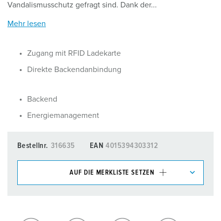
Vandalismusschutz gefragt sind. Dank der...
Mehr lesen
Zugang mit RFID Ladekarte
Direkte Backendanbindung
Backend
Energiemanagement
Bestellnr.
316635
EAN
4015394303312
AUF DIE MERKLISTE SETZEN
Unsere Produkte können Sie im Bereich
Merkliste/Warenkorb in verschiedenen Listen verwalten.
Meine Liste
(0)
HINZUFÜGEN