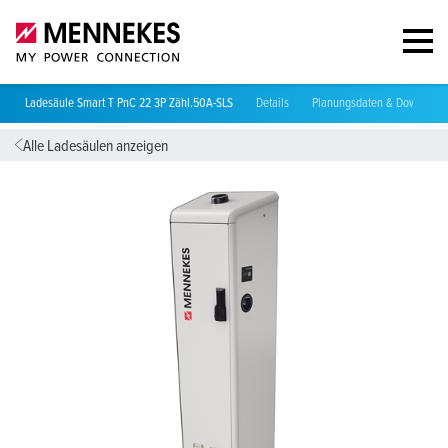
Ladesäule Smart T PnC 22 3P Zähl.50A-SLS
Details
Planungsdaten & Download
Alle Ladesäulen anzeigen