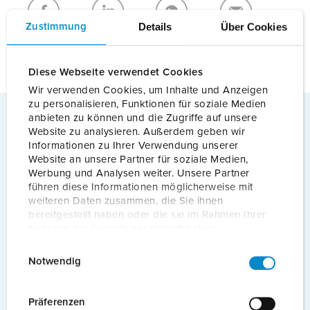
Details
Über Cookies
Zustimmung
NEUE LISTE ERSTELLEN
Diese Webseite verwendet Cookies
Wir verwenden Cookies, um Inhalte und Anzeigen
zu personalisieren, Funktionen für soziale Medien
anbieten zu können und die Zugriffe auf unsere
Website zu analysieren. Außerdem geben wir
Eichrechtskonform
Informationen zu Ihrer Verwendung unserer
Für eine eichrechtskonforme
Website an unsere Partner für soziale Medien,
Ladeinfrastruktur
Werbung und Analysen weiter. Unsere Partner
Mehr erfahren
führen diese Informationen möglicherweise mit
weiteren Daten zusammen, die Sie ihnen
bereitgestellt haben oder die sie im Rahmen Ihrer
Förderfähiges Produkt
Nutzung der Dienste gesammelt haben.
Erfüllt aktuelle Förderbedingungen
E
Datenschutzerklärung
Impressum
Notwendig
i
Mehr erfahren
n
w
Präferenzen