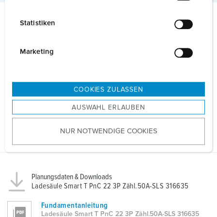
i
l
Statistiken
l
Details
i
g
Marketing
u
Allgemeine Daten
n
g
COOKIES ZULASSEN
Elektrische Daten
s
AUSWAHL ERLAUBEN
a
Mechanische Daten
u
NUR NOTWENDIGE COOKIES
s
w
a
h
Planungsdaten & Downloads
l
Ladesäule Smart T PnC 22 3P Zähl.50A-SLS 316635
Fundamentanleitung
Ladesäule Smart T PnC 22 3P Zähl.50A-SLS 316635