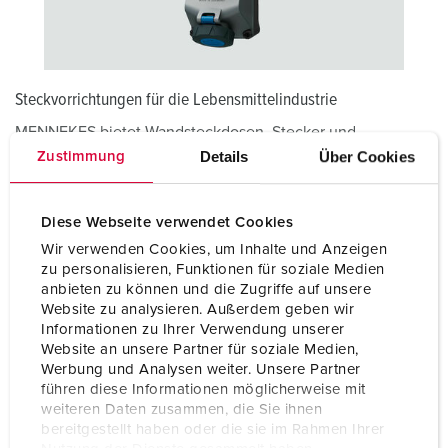
Steckvorrichtungen für die Lebensmittelindustrie
MENNEKES bietet Wandsteckdosen, Stecker und
Kupplungen, die über herausragende
Details
Über Cookies
Zustimmung
Produkteigenschaften wie Chemikalienbeständigkeit,
Schutzart IP67 / IP69 und einen Schutz gegen
Schmutzablagerungen verfügen.
Diese Webseite verwendet Cookies
Wir verwenden Cookies, um Inhalte und Anzeigen
zu personalisieren, Funktionen für soziale Medien
PORTFOLIO STECKVORRICHTUNGEN
anbieten zu können und die Zugriffe auf unsere
Website zu analysieren. Außerdem geben wir
Informationen zu Ihrer Verwendung unserer
Website an unsere Partner für soziale Medien,
Werbung und Analysen weiter. Unsere Partner
führen diese Informationen möglicherweise mit
weiteren Daten zusammen, die Sie ihnen
bereitgestellt haben oder die sie im Rahmen Ihrer