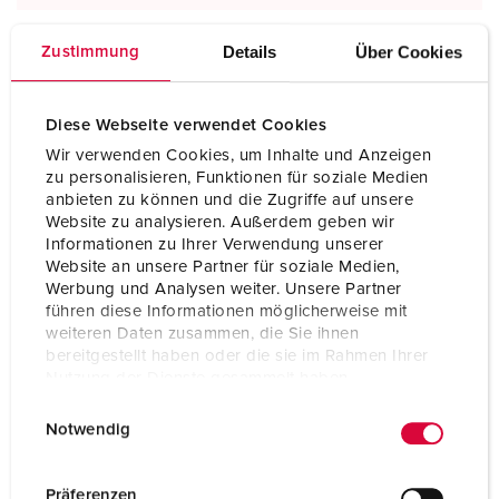
Details
Über Cookies
Zustimmung
Diese Webseite verwendet Cookies
Wir verwenden Cookies, um Inhalte und Anzeigen
zu personalisieren, Funktionen für soziale Medien
anbieten zu können und die Zugriffe auf unsere
Website zu analysieren. Außerdem geben wir
Informationen zu Ihrer Verwendung unserer
Website an unsere Partner für soziale Medien,
Werbung und Analysen weiter. Unsere Partner
führen diese Informationen möglicherweise mit
Steckvorrichtungen internationaler
weiteren Daten zusammen, die Sie ihnen
Standards
bereitgestellt haben oder die sie im Rahmen Ihrer
Nutzung der Dienste gesammelt haben.
E
Datenschutzerklärung
Impressum
Notwendig
i
n
w
Präferenzen