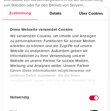
von Ständen oder für den Betrieb von Servern,
Belüftungsanlagen und Generatoren braucht es eine stabile
Details
Über Cookies
Zustimmung
Stromversorgung. Hier helfen Ihnen unsere flexibel
einsetzbaren kompakten, leicht zu tragenden mobilen
Lösungen:
Diese Webseite verwendet Cookies
Wir verwenden Cookies, um Inhalte und Anzeigen
zu personalisieren, Funktionen für soziale Medien
anbieten zu können und die Zugriffe auf unsere
Website zu analysieren. Außerdem geben wir
Informationen zu Ihrer Verwendung unserer
Website an unsere Partner für soziale Medien,
Werbung und Analysen weiter. Unsere Partner
führen diese Informationen möglicherweise mit
weiteren Daten zusammen, die Sie ihnen
bereitgestellt haben oder die sie im Rahmen Ihrer
Nutzung der Dienste gesammelt haben.
E
Datenschutzerklärung
Impressum
Notwendig
EverGUM Produkte
i
n
Unsere EverGUM Produkte sorgen für eine sichere