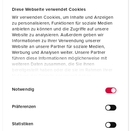
Diese Webseite verwendet Cookies
Wir verwenden Cookies, um Inhalte und Anzeigen
KoneCranes
zu personalisieren, Funktionen für soziale Medien
anbieten zu können und die Zugriffe auf unsere
Website zu analysieren. Außerdem geben wir
Informationen zu Ihrer Verwendung unserer
Profitieren Sie von unserer langjährigen Erfahrung und
Website an unsere Partner für soziale Medien,
sprechen Sie uns einfach an:
Werbung und Analysen weiter. Unsere Partner
führen diese Informationen möglicherweise mit
Ansprechpersonen vor Ort
weiteren Daten zusammen, die Sie ihnen
bereitgestellt haben oder die sie im Rahmen Ihrer
Nutzung der Dienste gesammelt haben.
E
Datenschutzerklärung
Impressum
Notwendig
i
n
w
Präferenzen
Kataloge & Broschüren
i
l
Statistiken
l
Hier finden Sie unsere aktuellsten Kataloge und