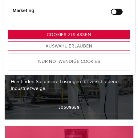
i
Broschüren.
g
Marketing
u
MEHR ERFAHREN
n
g
COOKIES ZULASSEN
s
AUSWAHL ERLAUBEN
a
u
NUR NOTWENDIGE COOKIES
Lösungen
s
w
a
Hier finden Sie unsere Lösungen für verschiedene
h
Industriezweige.
l
LÖSUNGEN