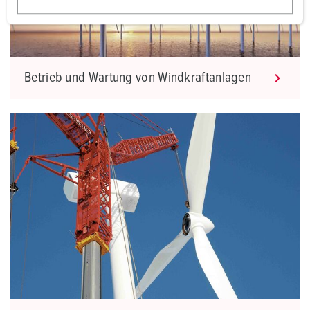
w
a
h
l
Betrieb und Wartung von Windkraftanlagen