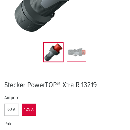
Stecker PowerTOP® Xtra R 13219
Ampere
63 A
125 A
Pole