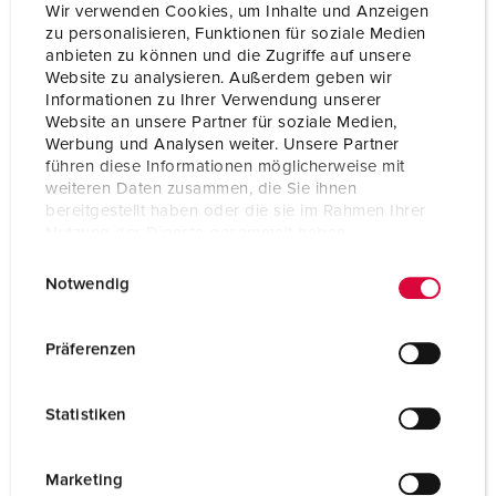
Wir verwenden Cookies, um Inhalte und Anzeigen
zu personalisieren, Funktionen für soziale Medien
anbieten zu können und die Zugriffe auf unsere
Website zu analysieren. Außerdem geben wir
Informationen zu Ihrer Verwendung unserer
Website an unsere Partner für soziale Medien,
Werbung und Analysen weiter. Unsere Partner
führen diese Informationen möglicherweise mit
weiteren Daten zusammen, die Sie ihnen
bereitgestellt haben oder die sie im Rahmen Ihrer
Nutzung der Dienste gesammelt haben.
E
Datenschutzerklärung
Impressum
Notwendig
i
n
w
Präferenzen
i
l
Statistiken
l
i
g
Marketing