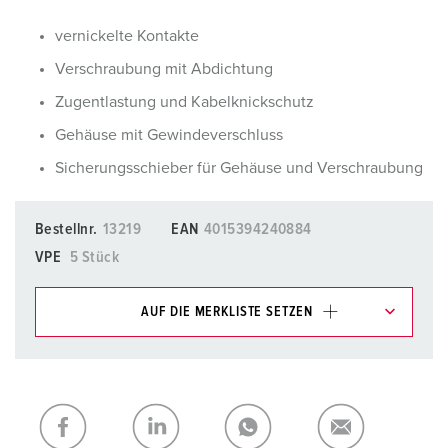
vernickelte Kontakte
Verschraubung mit Abdichtung
Zugentlastung und Kabelknickschutz
Gehäuse mit Gewindeverschluss
Sicherungsschieber für Gehäuse und Verschraubung
Bestellnr.
13219
EAN
4015394240884
VPE
5 Stück
AUF DIE MERKLISTE SETZEN
Unsere Produkte können Sie im Bereich
Merkliste/Warenkorb in verschiedenen Listen verwalten.
Meine Liste
(0)
HINZUFÜGEN