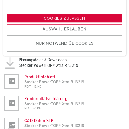
u
n
g
COOKIES ZULASSEN
s
AUSWAHL ERLAUBEN
a
u
NUR NOTWENDIGE COOKIES
s
w
a
Planungsdaten & Downloads
h
Stecker PowerTOP® Xtra R 13219
l
Produktinfoblatt
Stecker PowerTOP® Xtra R 13219
PDF, 112 KB
Konformitätserklärung
Stecker PowerTOP® Xtra R 13219
PDF, 50 KB
CAD-Daten STP
Stecker PowerTOP® Xtra R 13219