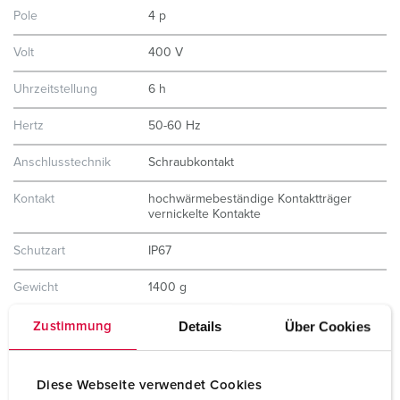
Pole
4 p
Volt
400 V
Uhrzeitstellung
6 h
Hertz
50-60 Hz
Anschlusstechnik
Schraubkontakt
Kontakt
hochwärmebeständige Kontaktträger
vernickelte Kontakte
Schutzart
IP67
Gewicht
1400 g
Prüfzeichen
CB Zertifikat
Details
Über Cookies
Zustimmung
VDE
EAC
CQC
Diese Webseite verwendet Cookies