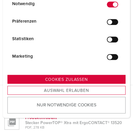
Notwendig
i
n
w
Präferenzen
i
l
Statistiken
l
i
g
Marketing
u
n
g
COOKIES ZULASSEN
s
AUSWAHL ERLAUBEN
a
u
Planungsdaten & Downloads
NUR NOTWENDIGE COOKIES
s
Stecker PowerTOP® Xtra mit ErgoCONTACT® 13520
w
Produktinfoblatt
a
Stecker PowerTOP® Xtra mit ErgoCONTACT® 13520
h
PDF, 278 KB