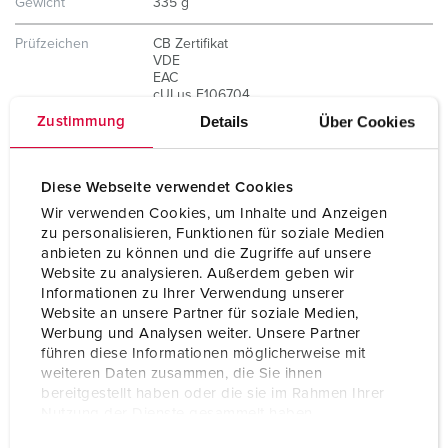
Gewicht
335 g
Prüfzeichen
CB Zertifikat
VDE
EAC
cULus E106704
Details
Über Cookies
Zustimmung
Diese Webseite verwendet Cookies
Wir verwenden Cookies, um Inhalte und Anzeigen
zu personalisieren, Funktionen für soziale Medien
anbieten zu können und die Zugriffe auf unsere
Website zu analysieren. Außerdem geben wir
Informationen zu Ihrer Verwendung unserer
Website an unsere Partner für soziale Medien,
Werbung und Analysen weiter. Unsere Partner
führen diese Informationen möglicherweise mit
weiteren Daten zusammen, die Sie ihnen
bereitgestellt haben oder die sie im Rahmen Ihrer
Nutzung der Dienste gesammelt haben.
E
Datenschutzerklärung
Impressum