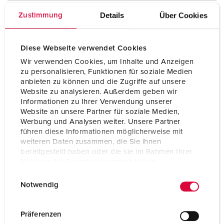
Kontakt
hochwärmebeständige Kontaktträger
Details
Über Cookies
Zustimmung
vernickelte Kontakte
Schutzart
IP67 / IP69
Diese Webseite verwendet Cookies
Gewicht
280 g
Wir verwenden Cookies, um Inhalte und Anzeigen
zu personalisieren, Funktionen für soziale Medien
Prüfzeichen
CB Zertifikat
anbieten zu können und die Zugriffe auf unsere
VDE
Website zu analysieren. Außerdem geben wir
Informationen zu Ihrer Verwendung unserer
Website an unsere Partner für soziale Medien,
Werbung und Analysen weiter. Unsere Partner
führen diese Informationen möglicherweise mit
weiteren Daten zusammen, die Sie ihnen
bereitgestellt haben oder die sie im Rahmen Ihrer
Nutzung der Dienste gesammelt haben.
E
Datenschutzerklärung
Impressum
Notwendig
i
n
w
Präferenzen