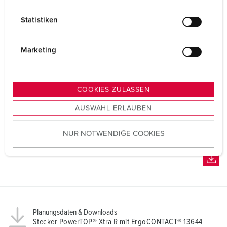
i
l
Statistiken
l
i
g
Marketing
u
n
g
COOKIES ZULASSEN
s
AUSWAHL ERLAUBEN
a
u
NUR NOTWENDIGE COOKIES
s
w
a
h
l
Planungsdaten & Downloads
Stecker PowerTOP® Xtra R mit ErgoCONTACT® 13644