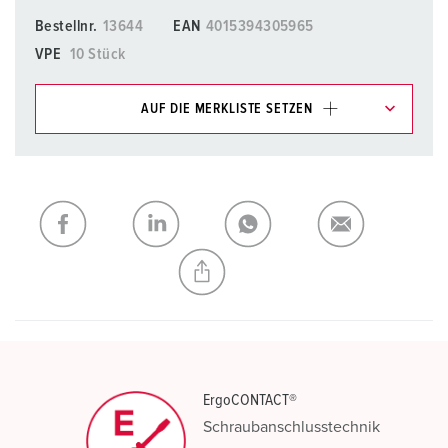
Bestellnr.
13644
EAN
4015394305965
VPE
10 Stück
AUF DIE MERKLISTE SETZEN
Unsere Produkte können Sie im Bereich
Merkliste/Warenkorb in verschiedenen Listen verwalten.
Meine Liste
(0)
HINZUFÜGEN
NEUE LISTE ERSTELLEN
ErgoCONTACT®
Schraubanschlusstechnik