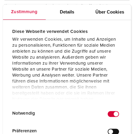
Kontakt
hochwärmebeständige Kontaktträger
vernickelte Kontakte
Details
Über Cookies
Zustimmung
Schutzart
IP67 / IP69
Diese Webseite verwendet Cookies
Gewicht
420 g
Wir verwenden Cookies, um Inhalte und Anzeigen
zu personalisieren, Funktionen für soziale Medien
Prüfzeichen
CB Zertifikat
anbieten zu können und die Zugriffe auf unsere
VDE
Website zu analysieren. Außerdem geben wir
CQC
Informationen zu Ihrer Verwendung unserer
Website an unsere Partner für soziale Medien,
Werbung und Analysen weiter. Unsere Partner
führen diese Informationen möglicherweise mit
weiteren Daten zusammen, die Sie ihnen
bereitgestellt haben oder die sie im Rahmen Ihrer
Nutzung der Dienste gesammelt haben.
E
Datenschutzerklärung
Impressum
Notwendig
i
n
w
Präferenzen