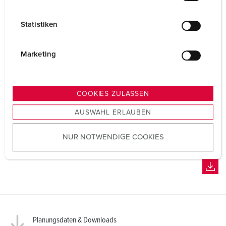
i
l
Statistiken
l
i
g
Marketing
u
n
g
COOKIES ZULASSEN
s
AUSWAHL ERLAUBEN
a
u
NUR NOTWENDIGE COOKIES
s
w
a
h
l
Planungsdaten & Downloads