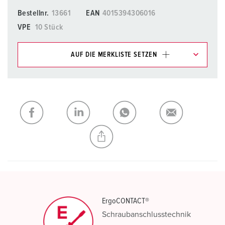
Bestellnr.
13661
EAN
4015394306016
VPE
10 Stück
AUF DIE MERKLISTE SETZEN
Unsere Produkte können Sie im Bereich
Merkliste/Warenkorb in verschiedenen Listen verwalten.
Meine Liste
(0)
HINZUFÜGEN
NEUE LISTE ERSTELLEN
ErgoCONTACT®
Schraubanschlusstechnik