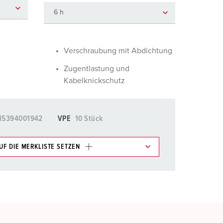
euerwehr und Katastrophenschutz
ür Kühlcontainer
kte
amping
Verschraubung mit Abdichtung
Zugentlastung und
M
Kabelknickschutz
eranstaltungstechnik
15394001942
VPE
10 Stück
UF DIE MERKLISTE SETZEN
e im Bereich Merkliste/Warenkorb in verschiedenen
HINZUFÜGEN
EUE LISTE ERSTELLEN