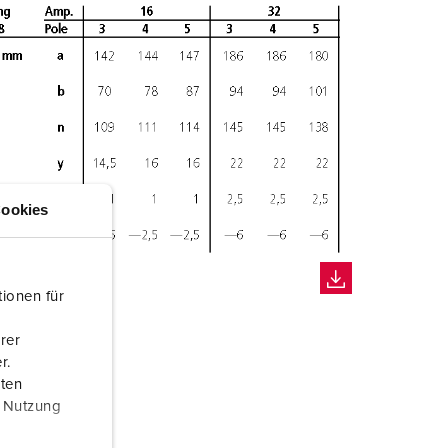
ookies
ionen für
rer
r.
aten
r Nutzung