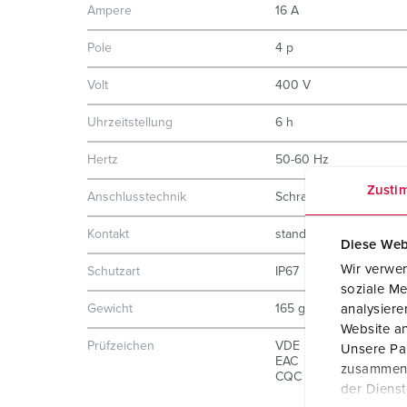
Ampere
16 A
Pole
4 p
Volt
400 V
Uhrzeitstellung
6 h
Hertz
50-60 Hz
Zusti
Anschlusstechnik
Schraubkontakt
Kontakt
standard
Diese Web
Wir verwen
Schutzart
IP67
soziale Me
Gewicht
165 g
analysier
Website an
Prüfzeichen
VDE
Unsere Par
EAC
zusammen, 
CQC
der Diens