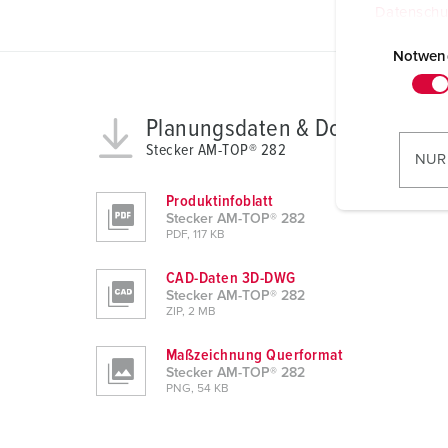
Datenschu
E
i
Notwen
n
w
Planungsdaten & Downloads
i
Stecker AM-TOP® 282
l
NUR
l
i
Produktinfoblatt
Stecker AM-TOP® 282
g
PDF, 117 KB
u
n
CAD-Daten 3D-DWG
g
Stecker AM-TOP® 282
ZIP, 2 MB
s
a
Maßzeichnung Querformat
u
Stecker AM-TOP® 282
PNG, 54 KB
s
w
a