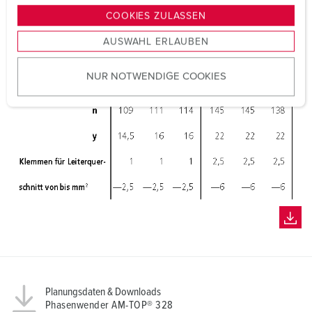
g
COOKIES ZULASSEN
s
AUSWAHL ERLAUBEN
a
u
NUR NOTWENDIGE COOKIES
s
w
a
h
l
Planungsdaten & Downloads
Phasenwender AM-TOP® 328