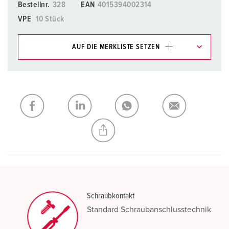
Bestellnr.
328
EAN
4015394002314
VPE
10 Stück
AUF DIE MERKLISTE SETZEN
Unsere Produkte können Sie im Bereich
Merkliste/Warenkorb in verschiedenen Listen verwalten.
Meine Liste
(0)
HINZUFÜGEN
NEUE LISTE ERSTELLEN
Schraubkontakt
Standard Schraubanschlusstechnik