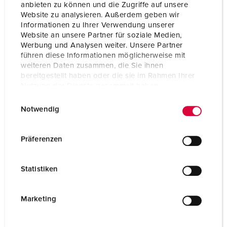
Kontakt
standard
anbieten zu können und die Zugriffe auf unsere
Website zu analysieren. Außerdem geben wir
Schutzart
IP67
Informationen zu Ihrer Verwendung unserer
Website an unsere Partner für soziale Medien,
Gewicht
333 g
Werbung und Analysen weiter. Unsere Partner
führen diese Informationen möglicherweise mit
Prüfzeichen
CB Zertifikat
weiteren Daten zusammen, die Sie ihnen
VDE
bereitgestellt haben oder die sie im Rahmen Ihrer
EAC
Nutzung der Dienste gesammelt haben.
CQC
E
Datenschutzerklärung
Impressum
Notwendig
i
n
w
Präferenzen
i
l
Statistiken
l
i
g
Marketing
u
n