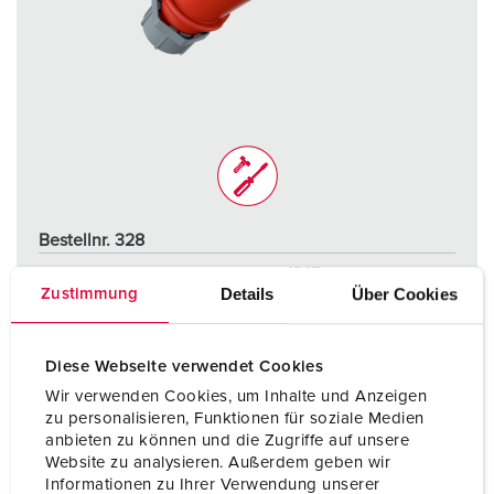
Bestellnr. 328
Schutzart
IP67
Details
Über Cookies
Zustimmung
Ampere
32 A
Pole
5 p
Diese Webseite verwendet Cookies
Wir verwenden Cookies, um Inhalte und Anzeigen
Volt
400 V
zu personalisieren, Funktionen für soziale Medien
anbieten zu können und die Zugriffe auf unsere
Anschlusstechnik
Schraubkontakt
Website zu analysieren. Außerdem geben wir
Informationen zu Ihrer Verwendung unserer