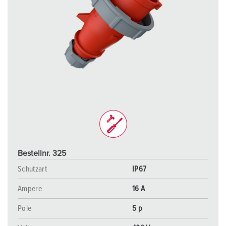
Bestellnr. 325
Schutzart
IP67
Ampere
16 A
Pole
5 p