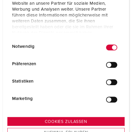
Website an unsere Partner für soziale Medien,
ZUM ARTIKEL
Werbung und Analysen weiter. Unsere Partner
führen diese Informationen möglicherweise mit
weiteren Daten zusammen, die Sie ihnen
bereitgestellt haben oder die sie im Rahmen Ihrer
Nutzung der Dienste gesammelt haben.
E
Datenschutzerklärung
Impressum
Notwendig
i
n
w
Präferenzen
i
l
Statistiken
l
i
g
Marketing
u
n
g
COOKIES ZULASSEN
s