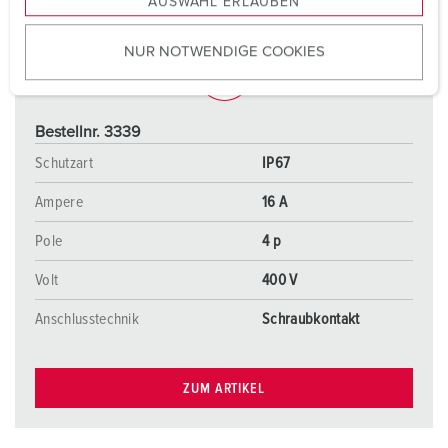
AUSWAHL ERLAUBEN
a
u
NUR NOTWENDIGE COOKIES
s
w
a
h
Bestellnr. 3339
l
Schutzart
IP67
Ampere
16 A
Pole
4 p
Volt
400 V
Anschlusstechnik
Schraubkontakt
ZUM ARTIKEL