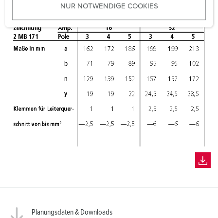
NUR NOTWENDIGE COOKIES
s
w
a
h
l
Planungsdaten & Downloads