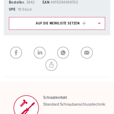
Bestellnr.
3842
EAN
4015394099703
VPE
10 Stück
AUF DIE MERKLISTE SETZEN
Unsere Produkte können Sie im Bereich
Merkliste/Warenkorb in verschiedenen Listen verwalten.
Meine Liste
(0)
HINZUFÜGEN
NEUE LISTE ERSTELLEN
Schraubkontakt
Standard Schraubanschlusstechnik