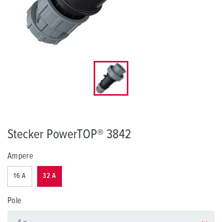
Stecker PowerTOP® 3842
Ampere
16 A
32 A
Pole