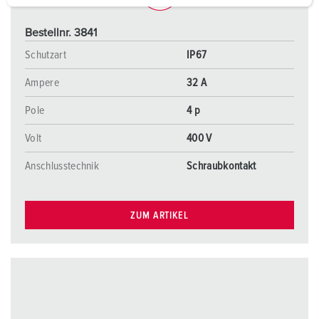
a
h
Bestellnr. 3841
l
Schutzart
IP67
Ampere
32 A
Pole
4 p
Volt
400 V
Anschlusstechnik
Schraubkontakt
ZUM ARTIKEL