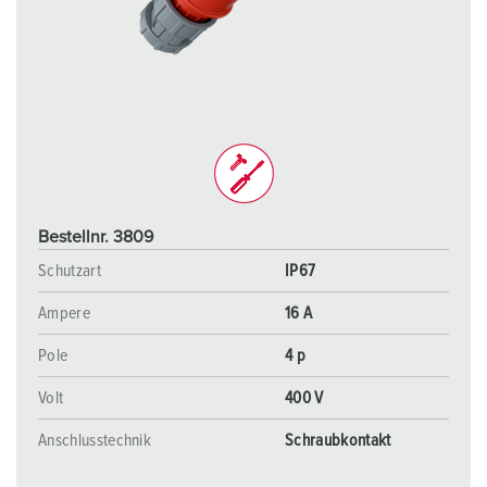
Bestellnr. 3809
Schutzart
IP67
Ampere
16 A
Pole
4 p
Volt
400 V
Anschlusstechnik
Schraubkontakt