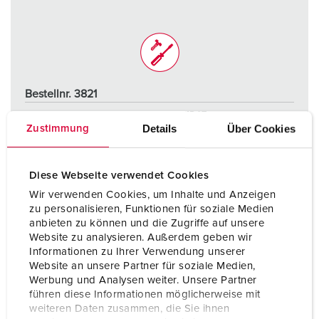
Bestellnr. 3821
Schutzart
IP67
Details
Über Cookies
Zustimmung
Ampere
16 A
Pole
5 p
Diese Webseite verwendet Cookies
Wir verwenden Cookies, um Inhalte und Anzeigen
Volt
400 V
zu personalisieren, Funktionen für soziale Medien
anbieten zu können und die Zugriffe auf unsere
Anschlusstechnik
Schraubkontakt
Website zu analysieren. Außerdem geben wir
Informationen zu Ihrer Verwendung unserer
Website an unsere Partner für soziale Medien,
ZUM ARTIKEL
Werbung und Analysen weiter. Unsere Partner
führen diese Informationen möglicherweise mit
weiteren Daten zusammen, die Sie ihnen