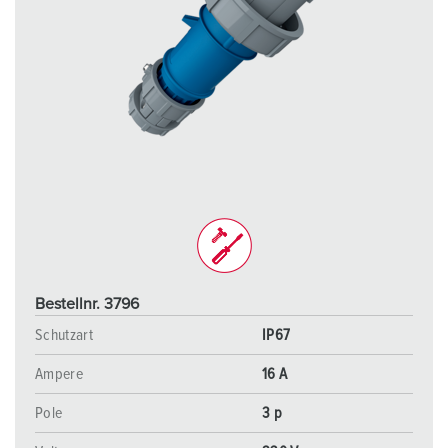
Bestellnr. 3796
Schutzart
IP67
Ampere
16 A
Pole
3 p