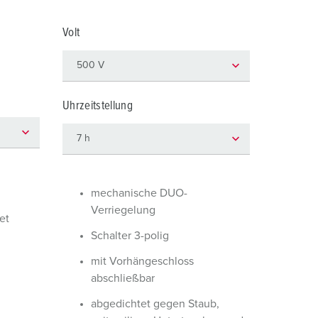
euerwehr und Katastrophenschutz
Volt
ür Kühlcontainer
kte
amping
M
Uhrzeitstellung
eranstaltungstechnik
mechanische DUO-
Verriegelung
et
Schalter 3-polig
mit Vorhängeschloss
abschließbar
abgedichtet gegen Staub,