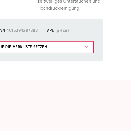
zeitweiliges Untertauchen und
Hochdruckreinigung
AN
4015394297888
VPE
pieces
UF DIE MERKLISTE SETZEN
e im Bereich Merkliste/Warenkorb in verschiedenen
HINZUFÜGEN
EUE LISTE ERSTELLEN