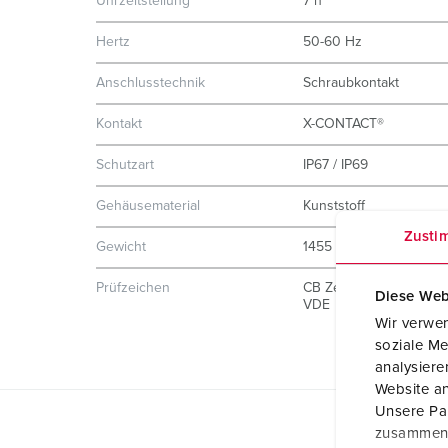
Uhrzeitstellung
7 h
Hertz
50-60 Hz
Anschlusstechnik
Schraubkontakt
Kontakt
X-CONTACT®
Schutzart
IP67 / IP69
Gehäusematerial
Kunststoff
Zusti
Gewicht
1455 g
Prüfzeichen
CB Zertifikat
Diese Web
VDE
Wir verwen
soziale Me
analysier
Website an
Unsere Par
zusammen, 