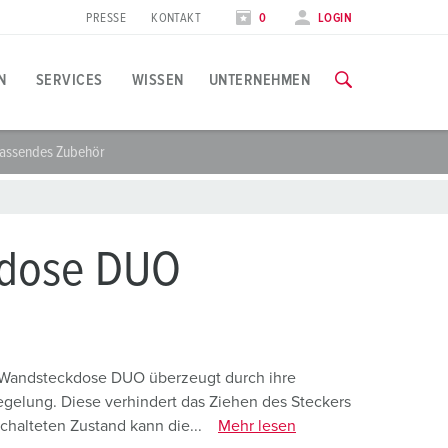
PRESSE
KONTAKT
0
LOGIN
N
SERVICES
WISSEN
UNTERNEHMEN
assendes Zubehör
nwendungsspezifisch
chulungen & Werksbesuche
vents & Termine
lle Informationen über unsere Schulungen und Werksbesuche 
ebensmittelindustrie
essetermine
dose DUO
indkraft
ZU DEN SCHULUNGEN
arriere
utomobilindustrie
rbeiten bei MENNEKES
ogistikcenter
e Wandsteckdose DUO überzeugt durch ihre
gelung. Diese verhindert das Ziehen des Steckers
echenzentren
chalteten Zustand kann die...
Mehr lesen