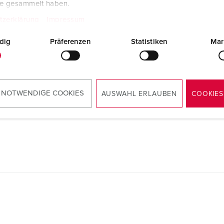
te gesammelt haben.
tzerklärung
Impressum
dig
Präferenzen
Statistiken
Mar
Konformitätserklärung
Wandsteckdose DUO 5604407G
PDF, 211 KB
Montageanleitung / Betriebsanleitung
 NOTWENDIGE COOKIES
Wandsteckdose DUO 5604407G
AUSWAHL ERLAUBEN
COOKIES
PDF, 4 MB