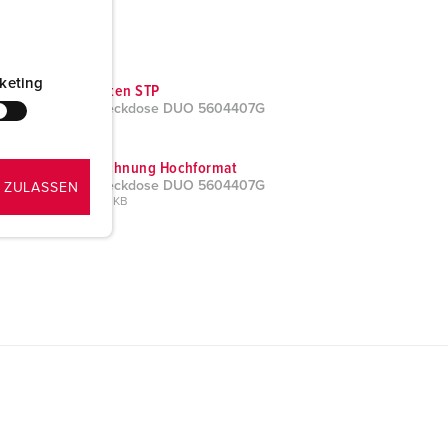
keting
CAD-Daten STP
Wandsteckdose DUO 5604407G
ZIP, 3 MB
Maßzeichnung Hochformat
Wandsteckdose DUO 5604407G
 ZULASSEN
PNG, 297 KB