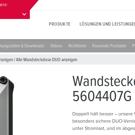
NESS!
PRODUKTE
LÖSUNGEN UND LEISTUNGE
anungsdaten & Downloads
Videos
Richtlinien
Passende Produkte
P
Produktspezifisch
Innovative Lösungen
Ansprechpersonen
Zu MENNEKES Produktlösungen
Social Media
A
S
E
anzeigen
/
Alle Wandsteckdose DUO anzeigen
A
Steckdosen
Aktuelle Referenzen
Ansprechpersonen vor Ort
Fragen & Antworten
Folgen Sie MENNEKES
L
M
Wandsteck
Stecker
Internationale Ansprechpersonen
Materialien
W
5604407G
Pressebereich
K
n
Kupplungen
Anschlusstechniken
A
Ansprechpartner und aktuelle Meldungen
A
Verlängerungskabel
Kontakthülsen-Technologien
L
Doppelt hält besser – unser
besonders sichere DUO-Verrie
Kombinationen
Produktbegriffe
R
unter Stromlast, und im abges