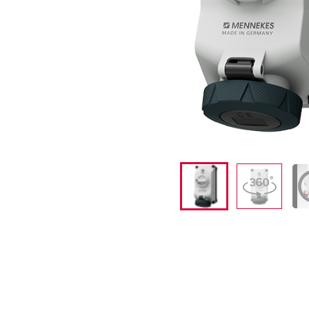
PRCD - Mobiler Personenschutz
Bergbau
Internationale Standards
Standorte
Steckdosenkombinationen
Industrielle Anwendungen
SCHUKO®
X-CONTACT®
Messen und Events
Kleinspannung
Tunnel und Bahnhöfe
Werften und Häfen