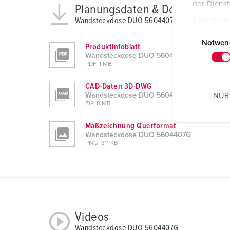
der Diens
Planungsdaten & Downloads
Wandsteckdose DUO 5604407G
Datenschu
E
i
Notwen
Produktinfoblatt
n
Wandsteckdose DUO 5604407G
PDF, 1 MB
w
i
CAD-Daten 3D-DWG
l
NUR
Wandsteckdose DUO 5604407G
l
ZIP, 8 MB
i
Maßzeichnung Querformat
g
Wandsteckdose DUO 5604407G
u
PNG, 311 KB
n
g
s
a
u
Videos
s
w
Wandsteckdose DUO 5604407G