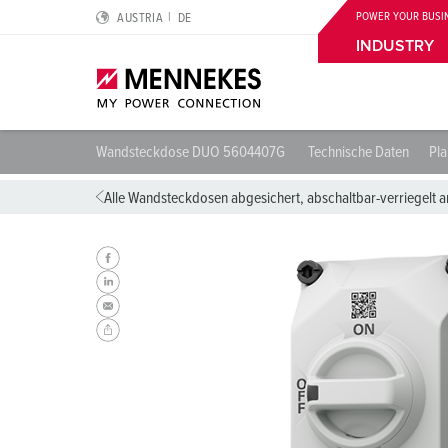
POWER YOUR BUSI
AUSTRIA
DE
INDUSTRY
Wandsteckdose DUO 5604407G
Technische Daten
Pl
Highlights
Spezielle Einsatzgebiete
Planung & Beschaffung
Für den Elektroprofi
Über uns
Alle Wandsteckdosen abgesichert, abschaltbar-verriegelt 
Cepex-Steckdosen
Logistikcenter
Kataloge & Broschüren
FI Typ B
Wir sind MENNEKES
SCHUKO®
Lebensmittelindustrie
CMRT & EMRT
PRCD | Bedeutung, Typen, Funktionsweise
MENNEKES Automotive
Wandsteckdose DUOi
Automotive
REACh
Schutzleiterkontakt, Uhrzeitstellung und Steckerfarbe
Nachhaltigkeit
PowerTOP® Xtra
Windenergie
RoHS
IP-Schutzarten und Schutzklassen
Compliance
Steckvorrichtungen mit Schutztülle
Rechenzentren
Normen für Steckvorrichtungen
Qualität und Verantwortung