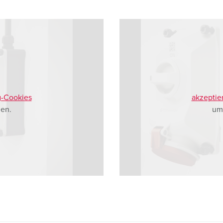
g-Cookies
akzeptie
en.
um