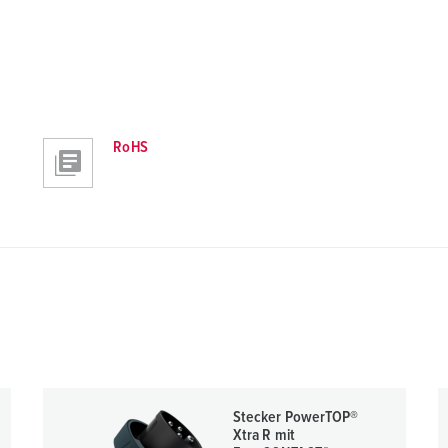
RoHS
Stecker PowerTOP®
Xtra R mit