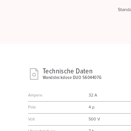
Stand
Technische Daten
Wandsteckdose DUO 5604407G
Ampere
32 A
Pole
4 p
Volt
500 V