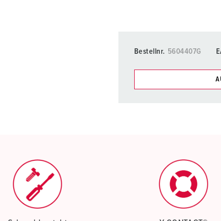
Bestellnr.
5604407G
E
A
Unsere Produkte können Si
Listen verwalten.
Meine Liste
(0)
N