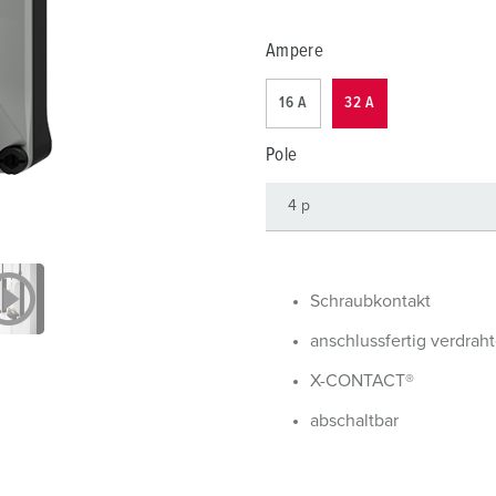
Steckvorrichtungen internationaler Standards
Glossar
F
Ampere
Daten- / Netzwerktechnik
Videos
F
16 A
32 A
Produkte mit erweiterten Ausführungen und Ergänzungsprodu
C
Pole
Zubehör
T
V
Schraubkontakt
anschlussfertig verdraht
X-CONTACT®
abschaltbar