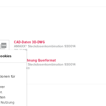
CAD-Daten 3D-DWG
AMAXX® Steckdosenkombination 930014
ZIP, 22 MB
ookies
Maßzeichnung Querformat
AMAXX® Steckdosenkombination 930014
PNG, 109 KB
ionen für
rer
r.
aten
r Nutzung