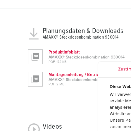
Planungsdaten & Downloads
AMAXX® Steckdosenkombination 930014
Produktinfoblatt
AMAXX® Steckdosenkombination 930014
PDF, 172 KB
Zusti
Montageanleitung / Betriebsanleitung
AMAXX® Steckdosenkombination 930014
PDF, 2 MB
Diese Web
Wir verwen
soziale Me
analysier
Website an
Unsere Par
Videos
zusammen, 