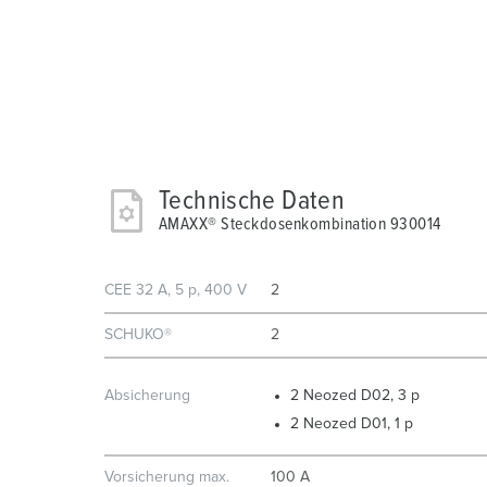
Technische Daten
AMAXX® Steckdosenkombination 930014
CEE 32 A, 5 p, 400 V
2
SCHUKO®
2
Absicherung
2 Neozed D02, 3 p
2 Neozed D01, 1 p
Vorsicherung max.
100 A