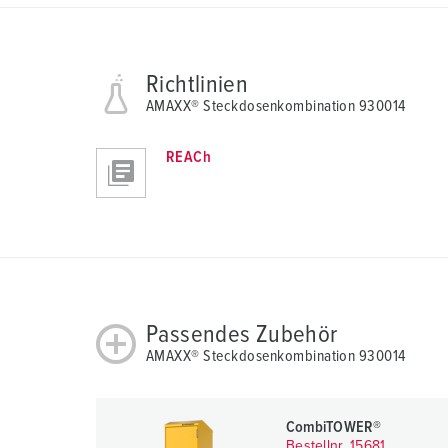
a
h
l
Richtlinien
AMAXX® Steckdosenkombination 930014
REACh
Passendes Zubehör
AMAXX® Steckdosenkombination 930014
CombiTOWER®
Bestellnr. 15681