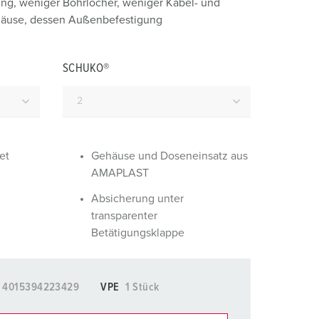
ung, weniger Bohrlöcher, weniger Kabel- und
euerwehr und Katastrophenschutz
häuse, dessen Außenbefestigung
ür Kühlcontainer
SCHUKO®
kte
amping
M
eranstaltungstechnik
et
Gehäuse und Doseneinsatz aus
AMAPLAST
Absicherung unter
transparenter
Betätigungsklappe
4015394223429
VPE
1 Stück