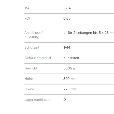
InA
52 A
RDF
0,65
Anschluss /
für 2 Leitungen bis 5 x 25 m
Zuleitung
Schutzart
IP44
Gehäusematerial
Kunststoff
Gewicht
5005 g
Höhe
390 mm
Breite
225 mm
Lagerkombination
D