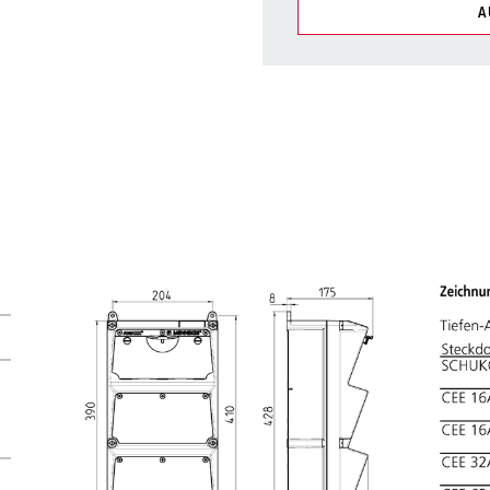
A
Unsere Produkte können Si
Listen verwalten.
Meine Liste
(0)
N