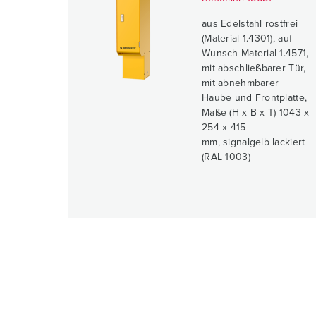
aus Edelstahl rostfrei
(Material 1.4301), auf
Wunsch Material 1.4571,
mit abschließbarer Tür,
mit abnehmbarer
Haube und Frontplatte,
Maße (H x B x T) 1043 x
254 x 415
mm, signalgelb lackiert
(RAL 1003)