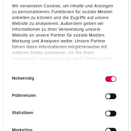
Wir verwenden Cookies, um Inhalte und Anzeigen
zu personalisieren, Funktionen für soziale Medien
anbieten zu können und die Zugriffe auf unsere
Website zu analysieren. Außerdem geben wir
Informationen zu Ihrer Verwendung unserer
Website an unsere Partner für soziale Medien,
Werbung und Analysen weiter. Unsere Partner
führen diese Informationen möglicherweise mit
weiteren Daten zusammen, die Sie ihnen
bereitgestellt haben oder die sie im Rahmen Ihrer
Nutzung der Dienste gesammelt haben.
E
Datenschutzerklärung
Impressum
Notwendig
i
n
Bestellnr. 930014
w
Präferenzen
Gehäusematerial
Kunststoff
i
l
Schutzart
IP44
Statistiken
l
CEE 32 A, 5 p, 400 V
2
i
g
Marketing