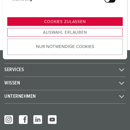
SCHUKO®
2
u
n
g
ZUM ARTIKEL
COOKIES ZULASSEN
s
AUSWAHL ERLAUBEN
a
u
NUR NOTWENDIGE COOKIES
s
w
PRODUKTE / LÖSUNGEN
a
h
SERVICES
l
WISSEN
UNTERNEHMEN