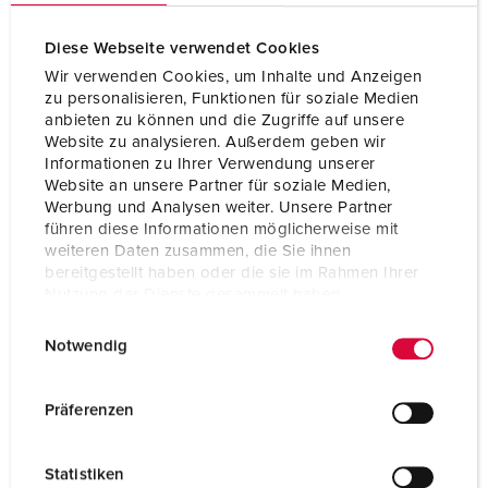
Diese Webseite verwendet Cookies
Wir verwenden Cookies, um Inhalte und Anzeigen
zu personalisieren, Funktionen für soziale Medien
anbieten zu können und die Zugriffe auf unsere
Website zu analysieren. Außerdem geben wir
Informationen zu Ihrer Verwendung unserer
Website an unsere Partner für soziale Medien,
Werbung und Analysen weiter. Unsere Partner
führen diese Informationen möglicherweise mit
weiteren Daten zusammen, die Sie ihnen
bereitgestellt haben oder die sie im Rahmen Ihrer
Nutzung der Dienste gesammelt haben.
E
Datenschutzerklärung
Impressum
Bestellnr. 13502
Notwendig
i
Schutzart
IP54
n
w
Ampere
16 A
Präferenzen
i
Pole
3 p
l
Statistiken
l