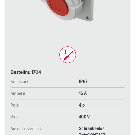
Bestellnr. 1704
Schutzart
IP67
Ampere
16 A
Pole
4 p
Volt
400 V
Anschlusstechnik
Schraubenlos -