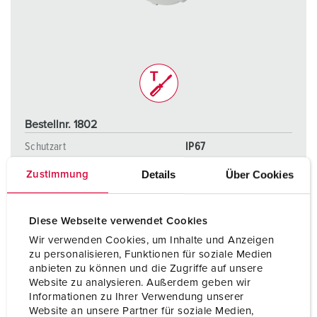
Bestellnr. 1802
Schutzart
IP67
Ampere
32 A
Details
Über Cookies
Zustimmung
Pole
3 p
Diese Webseite verwendet Cookies
Volt
230 V
Wir verwenden Cookies, um Inhalte und Anzeigen
zu personalisieren, Funktionen für soziale Medien
Anschlusstechnik
Schraubenlos -
anbieten zu können und die Zugriffe auf unsere
TwinCONTACT
Website zu analysieren. Außerdem geben wir
Informationen zu Ihrer Verwendung unserer
Website an unsere Partner für soziale Medien,