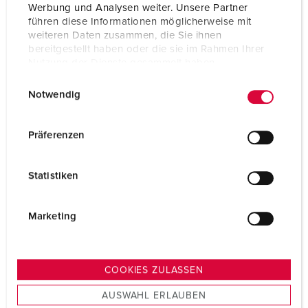
ZUM ARTIKEL
Werbung und Analysen weiter. Unsere Partner
führen diese Informationen möglicherweise mit
weiteren Daten zusammen, die Sie ihnen
bereitgestellt haben oder die sie im Rahmen Ihrer
Nutzung der Dienste gesammelt haben.
E
Datenschutzerklärung
Impressum
Notwendig
i
n
w
Präferenzen
i
l
Statistiken
l
i
g
Marketing
u
n
g
COOKIES ZULASSEN
s
AUSWAHL ERLAUBEN
a