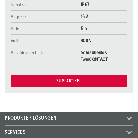
Schutzart
IP67
Ampere
16 A
Pole
5 p
Volt
400 V
Anschlusstechnik
Schraubenlos -
TwinCONTACT
ZUM ARTIKEL
PRODUKTE / LÖSUNGEN
SERVICES