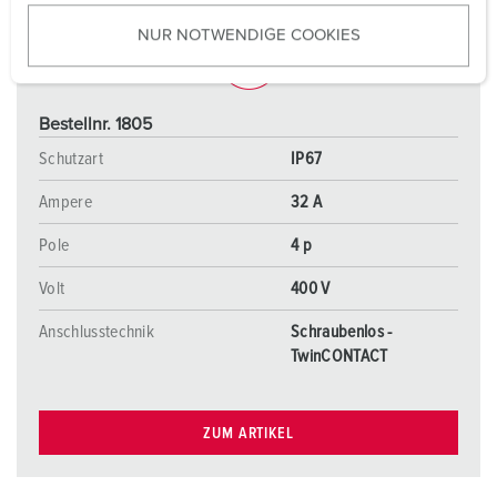
u
NUR NOTWENDIGE COOKIES
s
w
a
h
Bestellnr. 1805
l
Schutzart
IP67
Ampere
32 A
Pole
4 p
Volt
400 V
Anschlusstechnik
Schraubenlos -
TwinCONTACT
ZUM ARTIKEL