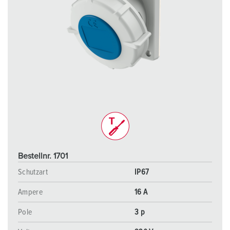
Bestellnr. 1701
Schutzart
IP67
Ampere
16 A
Pole
3 p