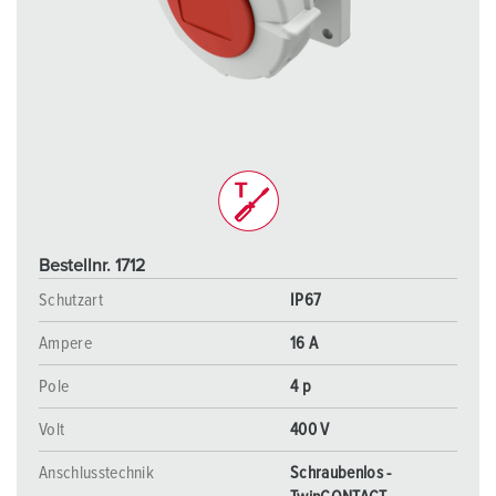
Bestellnr. 1712
Schutzart
IP67
Ampere
16 A
Pole
4 p
Volt
400 V
Anschlusstechnik
Schraubenlos -