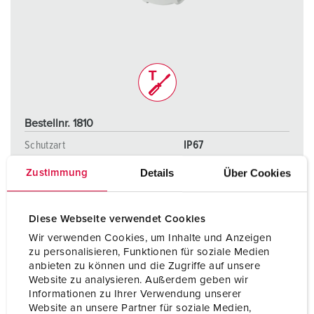
Bestellnr. 1810
Schutzart
IP67
Ampere
32 A
Details
Über Cookies
Zustimmung
Pole
3 p
Diese Webseite verwendet Cookies
Volt
230 V
Wir verwenden Cookies, um Inhalte und Anzeigen
zu personalisieren, Funktionen für soziale Medien
Anschlusstechnik
Schraubenlos -
anbieten zu können und die Zugriffe auf unsere
TwinCONTACT
Website zu analysieren. Außerdem geben wir
Informationen zu Ihrer Verwendung unserer
Website an unsere Partner für soziale Medien,