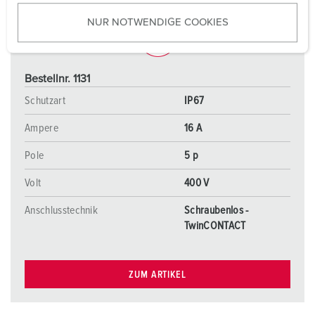
u
NUR NOTWENDIGE COOKIES
s
w
a
h
Bestellnr. 1131
l
Schutzart
IP67
Ampere
16 A
Pole
5 p
Volt
400 V
Anschlusstechnik
Schraubenlos -
TwinCONTACT
ZUM ARTIKEL