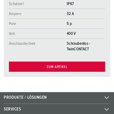
Schutzart
IP67
Ampere
32 A
Pole
5 p
Volt
400 V
Anschlusstechnik
Schraubenlos -
TwinCONTACT
ZUM ARTIKEL
PRODUKTE / LÖSUNGEN
SERVICES