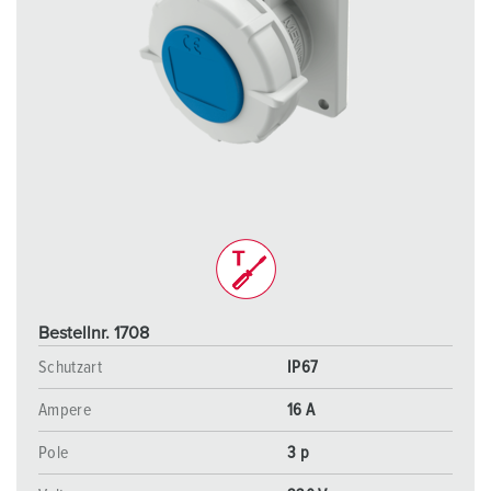
Bestellnr. 1708
Schutzart
IP67
Ampere
16 A
Pole
3 p