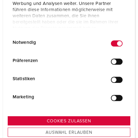
ZUM ARTIKEL
Werbung und Analysen weiter. Unsere Partner
führen diese Informationen möglicherweise mit
weiteren Daten zusammen, die Sie ihnen
bereitgestellt haben oder die sie im Rahmen Ihrer
Nutzung der Dienste gesammelt haben.
E
Datenschutzerklärung
Impressum
Notwendig
i
n
w
Präferenzen
i
l
Statistiken
l
i
g
Marketing
u
n
g
COOKIES ZULASSEN
s
AUSWAHL ERLAUBEN
a