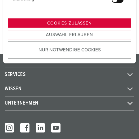
SCHUKO®
3
u
n
g
ZUM ARTIKEL
COOKIES ZULASSEN
s
AUSWAHL ERLAUBEN
a
u
NUR NOTWENDIGE COOKIES
s
w
PRODUKTE / LÖSUNGEN
a
h
SERVICES
l
WISSEN
UNTERNEHMEN