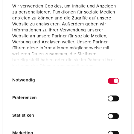
Wir verwenden Cookies, um Inhalte und Anzeigen
zu personalisieren, Funktionen für soziale Medien
anbieten zu können und die Zugriffe auf unsere
Website zu analysieren. Außerdem geben wir
Informationen zu Ihrer Verwendung unserer
Website an unsere Partner für soziale Medien,
Werbung und Analysen weiter. Unsere Partner
führen diese Informationen möglicherweise mit
weiteren Daten zusammen, die Sie ihnen
bereitgestellt haben oder die sie im Rahmen Ihrer
Nutzung der Dienste gesammelt haben.
E
Datenschutzerklärung
Impressum
Notwendig
i
n
Bestellnr. 940002
w
Präferenzen
Gehäusematerial
Kunststoff
i
l
Schutzart
IP44
Statistiken
l
CEE 16 A, 5 p, 400 V
2
i
g
Marketing