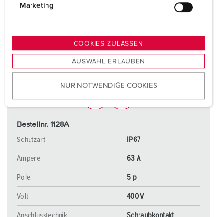
g
Marketing
u
n
g
COOKIES ZULASSEN
s
AUSWAHL ERLAUBEN
a
u
NUR NOTWENDIGE COOKIES
s
w
a
h
Bestellnr. 1128A
l
Schutzart
IP67
Ampere
63 A
Pole
5 p
Volt
400 V
Anschlusstechnik
Schraubkontakt