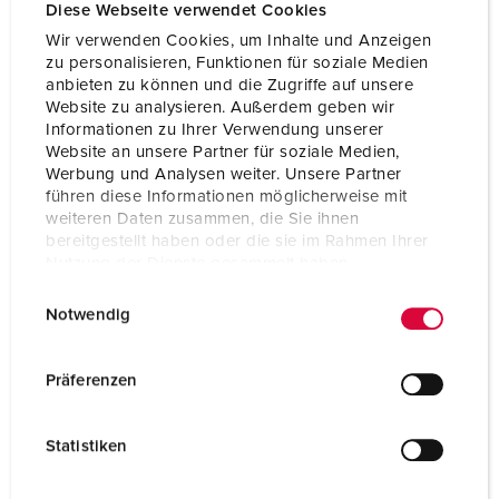
Volt
230 V
Diese Webseite verwendet Cookies
Wir verwenden Cookies, um Inhalte und Anzeigen
Anschlusstechnik
Schraubkontakt
zu personalisieren, Funktionen für soziale Medien
anbieten zu können und die Zugriffe auf unsere
Kontakt
X-CONTACT®
Website zu analysieren. Außerdem geben wir
Informationen zu Ihrer Verwendung unserer
Website an unsere Partner für soziale Medien,
ZUM ARTIKEL
Werbung und Analysen weiter. Unsere Partner
führen diese Informationen möglicherweise mit
weiteren Daten zusammen, die Sie ihnen
bereitgestellt haben oder die sie im Rahmen Ihrer
Nutzung der Dienste gesammelt haben.
E
Datenschutzerklärung
Impressum
Notwendig
i
n
w
Präferenzen
i
l
Statistiken
l
i