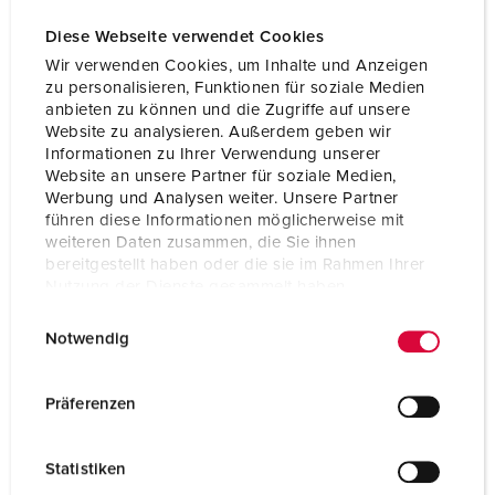
Diese Webseite verwendet Cookies
Wir verwenden Cookies, um Inhalte und Anzeigen
zu personalisieren, Funktionen für soziale Medien
anbieten zu können und die Zugriffe auf unsere
Website zu analysieren. Außerdem geben wir
Informationen zu Ihrer Verwendung unserer
Website an unsere Partner für soziale Medien,
Werbung und Analysen weiter. Unsere Partner
führen diese Informationen möglicherweise mit
weiteren Daten zusammen, die Sie ihnen
bereitgestellt haben oder die sie im Rahmen Ihrer
Nutzung der Dienste gesammelt haben.
E
Datenschutzerklärung
Impressum
Bestellnr. 7513001
Notwendig
i
Gehäusematerial
Vollgummi
n
w
Präferenzen
Schutzart
IP44
i
l
CEE 16 A, 5 p, 400 V
1
Statistiken
l