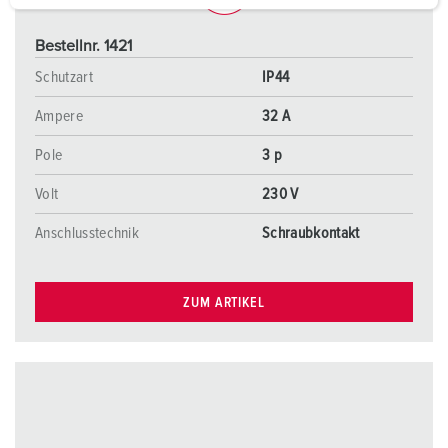
a
h
Bestellnr. 1421
l
Schutzart
IP44
Ampere
32 A
Pole
3 p
Volt
230 V
Anschlusstechnik
Schraubkontakt
ZUM ARTIKEL