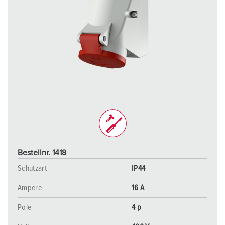
Bestellnr. 1418
Schutzart
IP44
Ampere
16 A
Pole
4 p