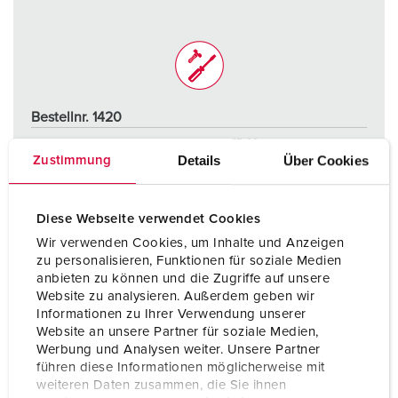
Bestellnr. 1420
Schutzart
IP44
Details
Über Cookies
Zustimmung
Ampere
32 A
Pole
3 p
Diese Webseite verwendet Cookies
Wir verwenden Cookies, um Inhalte und Anzeigen
Volt
110 V
zu personalisieren, Funktionen für soziale Medien
anbieten zu können und die Zugriffe auf unsere
Anschlusstechnik
Schraubkontakt
Website zu analysieren. Außerdem geben wir
Informationen zu Ihrer Verwendung unserer
Website an unsere Partner für soziale Medien,
ZUM ARTIKEL
Werbung und Analysen weiter. Unsere Partner
führen diese Informationen möglicherweise mit
weiteren Daten zusammen, die Sie ihnen