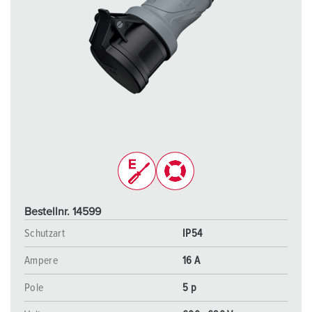
Bestellnr. 14599
Schutzart
IP54
Ampere
16 A
Pole
5 p