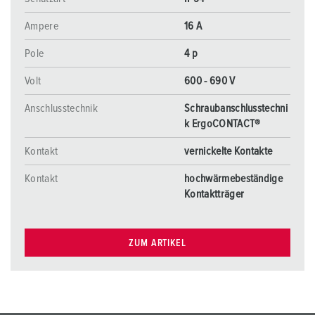
Ampere
16 A
Pole
4 p
Volt
600 - 690 V
Anschlusstechnik
Schraubanschlusstechni
k ErgoCONTACT®
Kontakt
vernickelte Kontakte
Kontakt
hochwärmebeständige
Kontaktträger
ZUM ARTIKEL