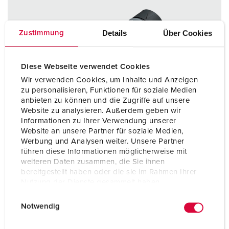
Details
Über Cookies
Zustimmung
Diese Webseite verwendet Cookies
Wir verwenden Cookies, um Inhalte und Anzeigen
zu personalisieren, Funktionen für soziale Medien
anbieten zu können und die Zugriffe auf unsere
Website zu analysieren. Außerdem geben wir
Informationen zu Ihrer Verwendung unserer
Website an unsere Partner für soziale Medien,
Werbung und Analysen weiter. Unsere Partner
führen diese Informationen möglicherweise mit
weiteren Daten zusammen, die Sie ihnen
bereitgestellt haben oder die sie im Rahmen Ihrer
Nutzung der Dienste gesammelt haben.
Bestellnr. 14610
E
Datenschutzerklärung
Impressum
Notwendig
Schutzart
IP54
i
n