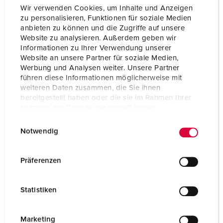
Wir verwenden Cookies, um Inhalte und Anzeigen
zu personalisieren, Funktionen für soziale Medien
anbieten zu können und die Zugriffe auf unsere
Website zu analysieren. Außerdem geben wir
Informationen zu Ihrer Verwendung unserer
Website an unsere Partner für soziale Medien,
Werbung und Analysen weiter. Unsere Partner
führen diese Informationen möglicherweise mit
weiteren Daten zusammen, die Sie ihnen
bereitgestellt haben oder die sie im Rahmen Ihrer
Nutzung der Dienste gesammelt haben.
E
Datenschutzerklärung
Impressum
Notwendig
i
n
w
Präferenzen
Bestellnr. 18432
i
Edelstahl rostfrei, Oberfläche geschliffen (K240),
l
Schutzart IP 44 bei geschlossener Tür,
Statistiken
l
Leitungseinführungen (Bohrungen zum Ausbrechen):
i
2 x 28 mm im Gehäuse oben und 4 x 28 mm im
g
Gehäuse seitlich oben (2 x rechts u. 2 x links), jeweils
Marketing