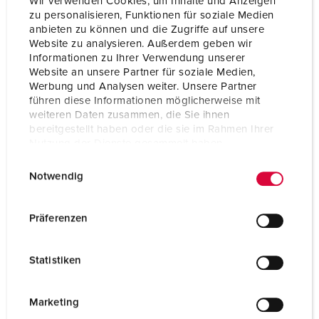
Wir verwenden Cookies, um Inhalte und Anzeigen
zu personalisieren, Funktionen für soziale Medien
anbieten zu können und die Zugriffe auf unsere
Website zu analysieren. Außerdem geben wir
Informationen zu Ihrer Verwendung unserer
Website an unsere Partner für soziale Medien,
Werbung und Analysen weiter. Unsere Partner
führen diese Informationen möglicherweise mit
weiteren Daten zusammen, die Sie ihnen
bereitgestellt haben oder die sie im Rahmen Ihrer
Nutzung der Dienste gesammelt haben.
E
Datenschutzerklärung
Impressum
Notwendig
i
n
w
Bestellnr. 920019
Präferenzen
i
Gehäusematerial
Kunststoff
l
Statistiken
Schutzart
IP44
l
i
CEE 16 A, 5 p, 400 V
2
g
Marketing
u