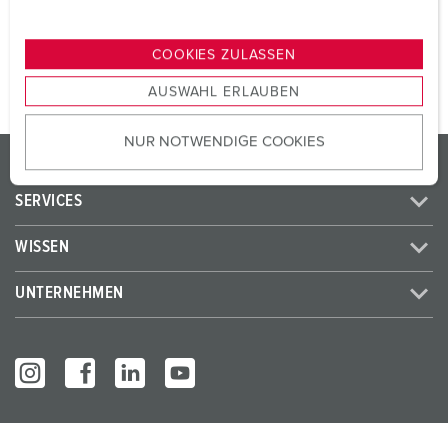
n
ZUM ARTIKEL
g
COOKIES ZULASSEN
s
AUSWAHL ERLAUBEN
a
u
NUR NOTWENDIGE COOKIES
s
PRODUKTE / LÖSUNGEN
w
a
SERVICES
h
l
WISSEN
UNTERNEHMEN