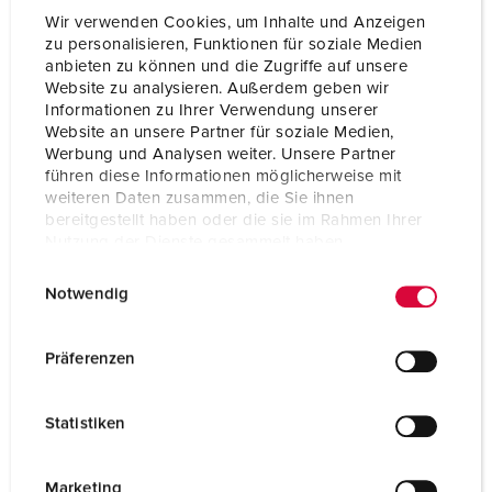
Wir verwenden Cookies, um Inhalte und Anzeigen
zu personalisieren, Funktionen für soziale Medien
anbieten zu können und die Zugriffe auf unsere
Website zu analysieren. Außerdem geben wir
Informationen zu Ihrer Verwendung unserer
Website an unsere Partner für soziale Medien,
Werbung und Analysen weiter. Unsere Partner
führen diese Informationen möglicherweise mit
weiteren Daten zusammen, die Sie ihnen
bereitgestellt haben oder die sie im Rahmen Ihrer
Nutzung der Dienste gesammelt haben.
E
Datenschutzerklärung
Impressum
Notwendig
i
n
Bestellnr. 930022
w
Präferenzen
Gehäusematerial
Kunststoff
i
l
Schutzart
IP67
Statistiken
l
CEE 16 A, 5 p, 400 V
1
i
g
Marketing