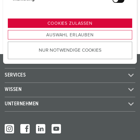
SCHUKO®
3
u
n
g
ZUM ARTIKEL
COOKIES ZULASSEN
s
AUSWAHL ERLAUBEN
a
u
NUR NOTWENDIGE COOKIES
s
w
PRODUKTE / LÖSUNGEN
a
h
SERVICES
l
WISSEN
UNTERNEHMEN