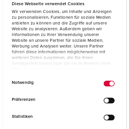
Diese Webseite verwendet Cookies
Wir verwenden Cookies, um Inhalte und Anzeigen
zu personalisieren, Funktionen für soziale Medien
anbieten zu können und die Zugriffe auf unsere
Website zu analysieren. Außerdem geben wir
Informationen zu Ihrer Verwendung unserer
Website an unsere Partner für soziale Medien,
Werbung und Analysen weiter. Unsere Partner
führen diese Informationen möglicherweise mit
weiteren Daten zusammen, die Sie ihnen
bereitgestellt haben oder die sie im Rahmen Ihrer
Nutzung der Dienste gesammelt haben.
E
Datenschutzerklärung
Impressum
Notwendig
i
Bestellnr. 930080
n
Gehäusematerial
Kunststoff
w
Präferenzen
i
Schutzart
IP44
l
Statistiken
CEE 16 A, 5 p, 400 V
1
l
i