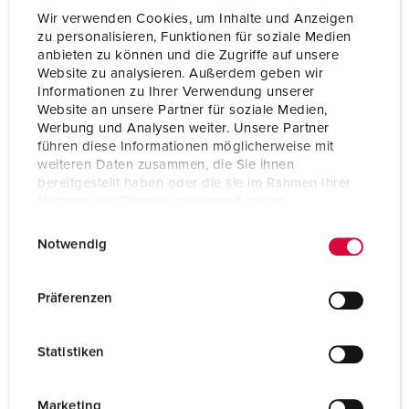
Wir verwenden Cookies, um Inhalte und Anzeigen
zu personalisieren, Funktionen für soziale Medien
anbieten zu können und die Zugriffe auf unsere
Website zu analysieren. Außerdem geben wir
Informationen zu Ihrer Verwendung unserer
Website an unsere Partner für soziale Medien,
Werbung und Analysen weiter. Unsere Partner
führen diese Informationen möglicherweise mit
weiteren Daten zusammen, die Sie ihnen
bereitgestellt haben oder die sie im Rahmen Ihrer
Nutzung der Dienste gesammelt haben.
E
Datenschutzerklärung
Impressum
Notwendig
i
n
Bestellnr. 940008
w
Präferenzen
Gehäusematerial
Kunststoff
i
l
Schutzart
IP44
Statistiken
l
CEE 32 A, 5 p, 400 V
2
i
g
Marketing