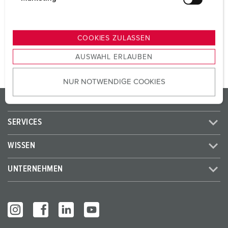
SCHUKO®
3
u
n
g
ZUM ARTIKEL
COOKIES ZULASSEN
s
AUSWAHL ERLAUBEN
a
u
NUR NOTWENDIGE COOKIES
s
w
PRODUKTE / LÖSUNGEN
a
h
SERVICES
l
WISSEN
UNTERNEHMEN