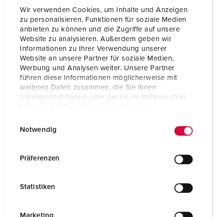
Wir verwenden Cookies, um Inhalte und Anzeigen
zu personalisieren, Funktionen für soziale Medien
anbieten zu können und die Zugriffe auf unsere
Website zu analysieren. Außerdem geben wir
Informationen zu Ihrer Verwendung unserer
Website an unsere Partner für soziale Medien,
Werbung und Analysen weiter. Unsere Partner
führen diese Informationen möglicherweise mit
weiteren Daten zusammen, die Sie ihnen
bereitgestellt haben oder die sie im Rahmen Ihrer
Nutzung der Dienste gesammelt haben.
E
Datenschutzerklärung
Impressum
Notwendig
i
n
Bestellnr. 935792
w
Präferenzen
Gehäusematerial
Kunststoff
i
l
Schutzart
IP44
Statistiken
l
CEE 16 A, 5 p, 400 V
2
i
g
Marketing