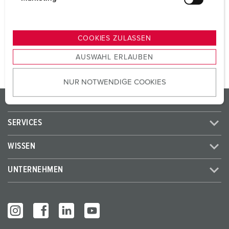
SCHUKO®
2
u
n
g
ZUM ARTIKEL
COOKIES ZULASSEN
s
AUSWAHL ERLAUBEN
a
u
NUR NOTWENDIGE COOKIES
s
w
PRODUKTE / LÖSUNGEN
a
h
SERVICES
l
WISSEN
UNTERNEHMEN