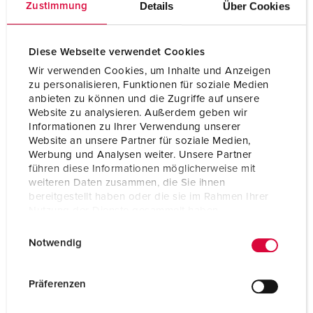
Details
Über Cookies
Zustimmung
Diese Webseite verwendet Cookies
Wir verwenden Cookies, um Inhalte und Anzeigen
zu personalisieren, Funktionen für soziale Medien
anbieten zu können und die Zugriffe auf unsere
Website zu analysieren. Außerdem geben wir
Informationen zu Ihrer Verwendung unserer
Website an unsere Partner für soziale Medien,
Werbung und Analysen weiter. Unsere Partner
führen diese Informationen möglicherweise mit
weiteren Daten zusammen, die Sie ihnen
bereitgestellt haben oder die sie im Rahmen Ihrer
Nutzung der Dienste gesammelt haben.
Bestellnr. 14601
E
Datenschutzerklärung
Impressum
Schutzart
IP54
Notwendig
i
Ampere
16 A
n
w
Präferenzen
Pole
5 p
i