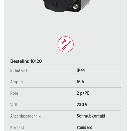
Bestellnr. 10120
Schutzart
IP44
Ampere
16 A
Pole
2 p+PE
Volt
230 V
Anschlusstechnik
Schraubkontakt
Kontakt
standard