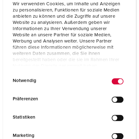
Wir verwenden Cookies, um Inhalte und Anzeigen
zu personalisieren, Funktionen für soziale Medien
anbieten zu können und die Zugriffe auf unsere
Website zu analysieren. Außerdem geben wir
Informationen zu Ihrer Verwendung unserer
Website an unsere Partner für soziale Medien,
Werbung und Analysen weiter. Unsere Partner
führen diese Informationen möglicherweise mit
weiteren Daten zusammen, die Sie ihnen
bereitgestellt haben oder die sie im Rahmen Ihrer
Nutzung der Dienste gesammelt haben.
E
Datenschutzerklärung
Impressum
Bestellnr. 10119
Notwendig
i
Schutzart
IP44
n
w
Präferenzen
Ampere
16 A
i
l
Pole
2 p+PE
Statistiken
l
Volt
230 V
i
g
Marketing
Anschlusstechnik
Schraubkontakt