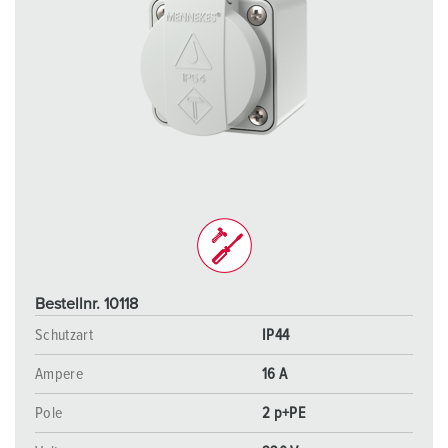
Bestellnr. 10118
Schutzart
IP44
Ampere
16 A
Pole
2 p+PE