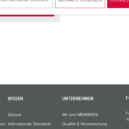
AUSWAHL ERLAUBEN
COOKIES
ZUM ARTIKEL
F
WISSEN
UNTERNEHMEN
F
Glossar
Wir sind MENNEKES
Y
nen
Internationale Standards
Qualität & Verantwortung