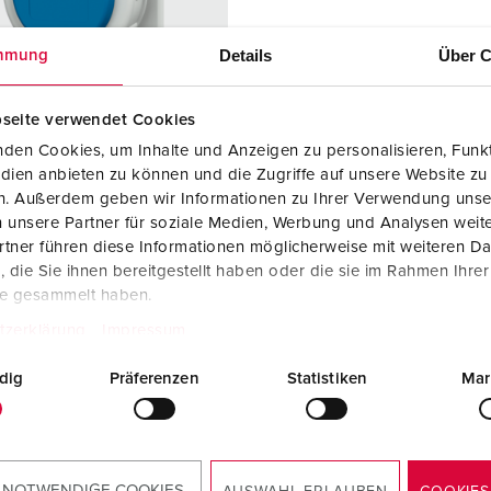
Steckvorrichtungen internationaler Standards
Glossar
F
Details
Über C
mmung
Daten- / Netzwerktechnik
Videos
F
Produkte mit erweiterten Ausführungen und Ergänzungsprodu
C
seite verwendet Cookies
den Cookies, um Inhalte und Anzeigen zu personalisieren, Funkt
Zubehör
T
dien anbieten zu können und die Zugriffe auf unsere Website zu
llnr. 17022
en. Außerdem geben wir Informationen zu Ihrer Verwendung unse
V
zart
IP68
 unsere Partner für soziale Medien, Werbung und Analysen weite
tner führen diese Informationen möglicherweise mit weiteren D
re
16 A
die Sie ihnen bereitgestellt haben oder die sie im Rahmen Ihre
te gesammelt haben.
2 p+PE
tzerklärung
Impressum
230 V
dig
Präferenzen
Statistiken
Mar
lusstechnik
Schraubkonta
kt
kt
standard
 NOTWENDIGE COOKIES