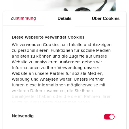
Details
Über Cookies
Zustimmung
Diese Webseite verwendet Cookies
Kontakt
Wir verwenden Cookies, um Inhalte und Anzeigen
zu personalisieren, Funktionen für soziale Medien
anbieten zu können und die Zugriffe auf unsere
Sie haben Fragen zu unseren Lösungen und Produkten?
Website zu analysieren. Außerdem geben wir
Gerne sind wir für Sie da – nutzen Sie das Kontaktformular,
Informationen zu Ihrer Verwendung unserer
um uns Fragen zu individuellen Bestellungen oder
Website an unsere Partner für soziale Medien,
Angeboten zu stellen. Und unter „Ansprechpersonen vor
Werbung und Analysen weiter. Unsere Partner
Ort“ können Sie die richtige Kontaktperson in Ihrer Nähe
führen diese Informationen möglicherweise mit
finden!
weiteren Daten zusammen, die Sie ihnen
bereitgestellt haben oder die sie im Rahmen Ihrer
Nutzung der Dienste gesammelt haben.
KONTAKTFORMULAR
E
Datenschutzerklärung
Impressum
Notwendig
i
ANSPRECHPERSONEN VOR ORT
n