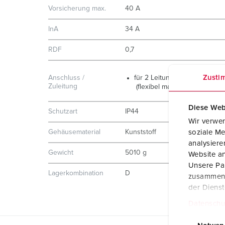
Vorsicherung max.
40 A
InA
34 A
RDF
0,7
Zusti
Anschluss /
für 2 Leitungen bis 5 x 25 m
Zuleitung
(flexibel max. 16mm²)
Diese Web
Schutzart
IP44
Wir verwen
Gehäusematerial
Kunststoff
soziale Me
analysier
Gewicht
5010 g
Website an
Unsere Par
Lagerkombination
D
zusammen, 
der Diens
Datenschu
E