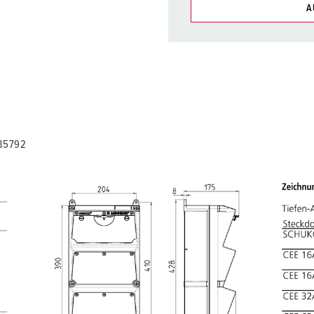
A
Unsere Produkte können Si
Listen verwalten.
Meine Liste
(0)
N
935792