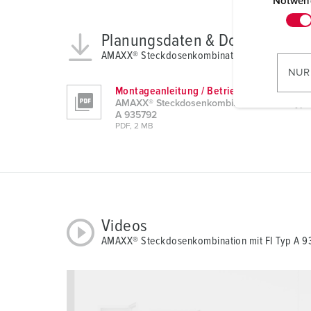
i
Notwen
n
w
Planungsdaten & Downloads
i
AMAXX® Steckdosenkombination mit FI Typ A 
l
NUR
l
Montageanleitung / Betriebsanleitung
i
AMAXX® Steckdosenkombination mit FI Typ
A 935792
g
PDF, 2 MB
u
n
g
s
a
u
Videos
s
AMAXX® Steckdosenkombination mit FI Typ A 
w
a
h
l