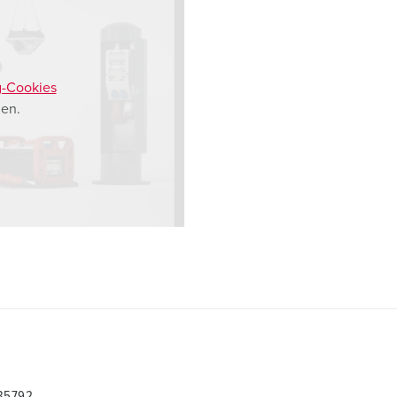
g-Cookies
en.
935792