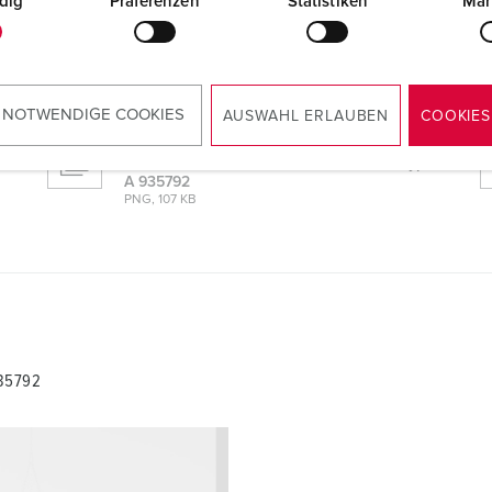
dig
Präferenzen
Statistiken
Mar
935792
 NOTWENDIGE COOKIES
AUSWAHL ERLAUBEN
COOKIES
Maßzeichnung Hochformat
AMAXX® Steckdosenkombination mit FI Typ
A 935792
PNG, 107 KB
935792