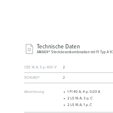
Technische Daten
AMAXX® Steckdosenkombination mit FI Typ A 
CEE 16 A, 5 p, 400 V
2
SCHUKO®
2
Absicherung
1 FI 40 A, 4 p, 0,03 A
2 LS 16 A, 3 p, C
2 LS 16 A, 1 p, C