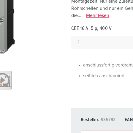
Montagezeit. Nur eine Zuleit
Steckvorrichtungen internationaler Standards
Glossar
F
Rohrschellen und nur ein Ge
die...
Mehr lesen
Daten- / Netzwerktechnik
Videos
F
CEE 16 A, 5 p, 400 V
Produkte mit erweiterten Ausführungen und Ergänzungsprodu
C
Zubehör
T
V
anschlussfertig verdraht
seitlich anscharniert
Bestellnr.
935792
EAN