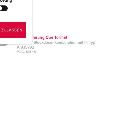
keting
 ZULASSEN
Maßzeichnung Querformat
AMAXX® Steckdosenkombination mit FI Typ
A 935792
PNG, 109 KB