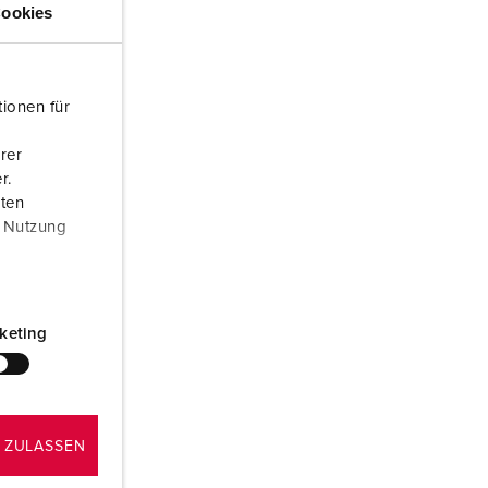
euerwehr und Katastrophenschutz
ookies
ür Kühlcontainer
kte
amping
ionen für
M
rer
r.
eranstaltungstechnik
aten
r Nutzung
keting
 ZULASSEN