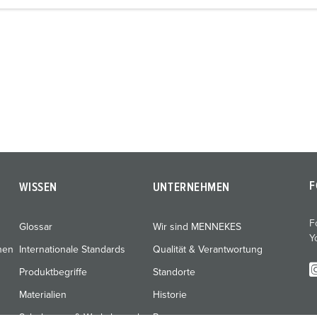
F
WISSEN
UNTERNEHMEN
F
Glossar
Wir sind MENNEKES
Y
nen
Internationale Standards
Qualität & Verantwortung
Produktbegriffe
Standorte
Materialien
Historie