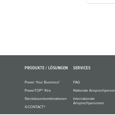
i
g
u
n
g
s
a
u
s
w
a
PRODUKTE / LÖSUNGEN
SERVICES
h
l
Power Your Business!
FAQ
PowerTOP® Xtra
Nationale Ansprechperso
Steckdosenkombinationen
Internationale
Ansprechpersonen
X-CONTACT®