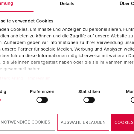
Steckvorrichtungen internationaler Standards
Glossar
F
Details
Über C
mmung
Daten- / Netzwerktechnik
Videos
F
seite verwendet Cookies
Produkte mit erweiterten Ausführungen und Ergänzungsprodu
C
den Cookies, um Inhalte und Anzeigen zu personalisieren, Funkt
dien anbieten zu können und die Zugriffe auf unsere Website zu
Zubehör
T
en. Außerdem geben wir Informationen zu Ihrer Verwendung unse
 unsere Partner für soziale Medien, Werbung und Analysen weite
ellnr. 920007
V
tner führen diese Informationen möglicherweise mit weiteren D
sematerial
Kunststoff
die Sie ihnen bereitgestellt haben oder die sie im Rahmen Ihre
te gesammelt haben.
zart
IP44
tzerklärung
Impressum
6 A, 5 p, 400
1
dig
Präferenzen
Statistiken
Mar
KO®
2
ZUM ARTIKEL
 NOTWENDIGE COOKIES
AUSWAHL ERLAUBEN
COOKIES